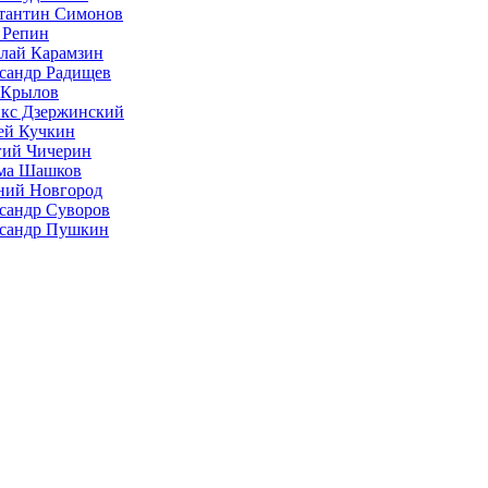
тантин Симонов
 Репин
лай Карамзин
сандр Радищев
 Крылов
кс Дзержинский
ей Кучкин
гий Чичерин
ма Шашков
ий Новгород
сандр Суворов
сандр Пушкин