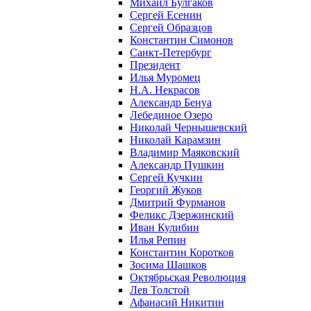
Михаил Булгаков
Сергей Есенин
Сергей Образцов
Константин Симонов
Санкт-Петербург
Президент
Илья Муромец
Н.А. Некрасов
Александр Бенуа
Лебединое Озеро
Николай Чернышевский
Николай Карамзин
Владимир Маяковский
Александр Пушкин
Сергей Кучкин
Георгий Жуков
Дмитрий Фурманов
Феликс Дзержинский
Иван Кулибин
Илья Репин
Константин Коротков
Зосима Шашков
Октябрьская Революция
Лев Толстой
Афанасий Никитин