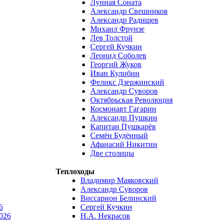
Лунная Соната
Александр Свешников
Александр Радищев
Михаил Фрунзе
Лев Толстой
Сергей Кучкин
Леонид Соболев
Георгий Жуков
Иван Кулибин
Феликс Дзержинский
Александр Суворов
Октябрьская Революция
Космонавт Гагарин
Александр Пушкин
Капитан Пушкарёв
Семён Будённый
Афанасий Никитин
Две столицы
Теплоходы
Владимир Маяковский
Александр Суворов
Виссарион Белинский
6
Сергей Кучкин
026
Н.А. Некрасов