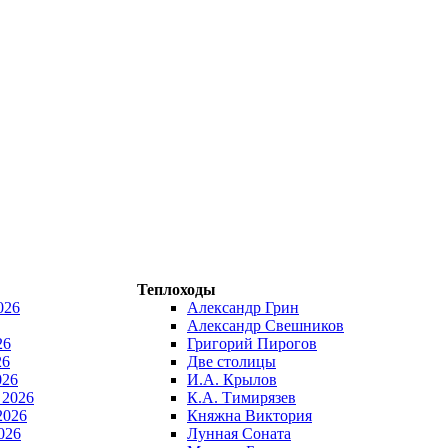
Теплоходы
026
Александр Грин
Александр Свешников
26
Григорий Пирогов
26
Две столицы
026
И.А. Крылов
 2026
К.А. Тимирязев
2026
Княжна Виктория
026
Лунная Соната