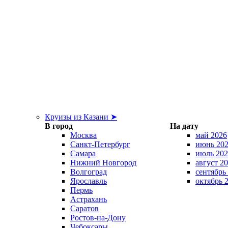
Круизы из Казани ➤
В город
На дату
Москва
май 2026
Санкт-Петербург
июнь 20
Самара
июль 202
Нижний Новгород
август 2
Волгоград
сентябрь
Ярославль
октябрь 
Пермь
Астрахань
Саратов
Ростов-на-Дону
Чебоксары