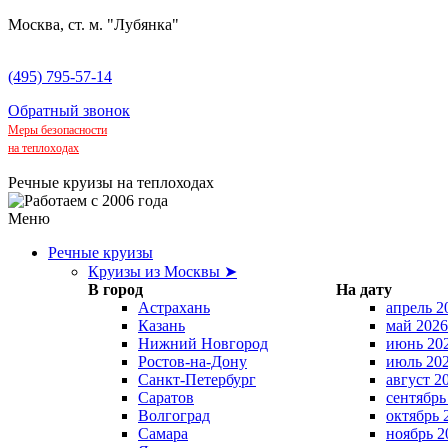
Москва, ст. м. "Лубянка"
(495) 795-57-14
Обратный звонок
Меры безопасности
на теплоходах
Речные круизы на теплоходах
Меню
Речные круизы
Круизы из Москвы ➤
В город
На дату
Астрахань
апрель 2
Казань
май 2026
Нижний Новгород
июнь 20
Ростов-на-Дону
июль 20
Санкт-Петербург
август 2
Саратов
сентябрь
Волгоград
октябрь 
Самара
ноябрь 2