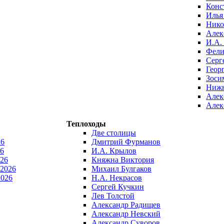
Конс
Илья
Нико
Алек
И.А.
Фели
Серг
Геор
Зоси
Нижн
Алек
Алек
Теплоходы
Две столицы
26
Дмитрий Фурманов
6
И.А. Крылов
026
Княжна Виктория
 2026
Михаил Булгаков
2026
Н.А. Некрасов
Сергей Кучкин
Лев Толстой
Александр Радищев
Александр Невский
Александр Суворов