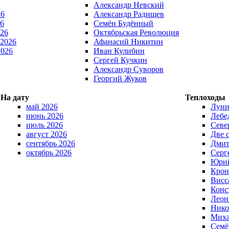
Александр Невский
26
Александр Радищев
6
Семён Будённый
026
Октябрьская Революция
 2026
Афанасий Никитин
2026
Иван Кулибин
Сергей Кучкин
Александр Суворов
Георгий Жуков
На дату
Теплоходы
май 2026
Лунн
июнь 2026
Лебе
июль 2026
Севе
август 2026
Две 
сентябрь 2026
Дмит
октябрь 2026
Серг
Юрий
Крон
Висс
Конс
Леон
Нико
Миха
Семё