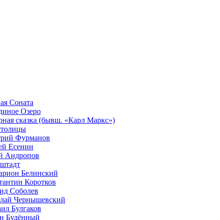
ая Соната
диное Озеро
рная сказка (бывш. «Карл Маркс»)
столицы
рий Фурманов
ей Есенин
 Андропов
штадт
арион Белинский
тантин Коротков
ид Соболев
лай Чернышевский
ил Булгаков
н Будённый