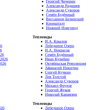
Георгий Чичерин
Александр Радищев
Александр Суворов
Семён Будённый
Виссарион Белинский
Кронштадт
Нижний Новгород
Теплоходы
И.А. Крылов
26
Лебединое Озеро
6
Н.А. Некрасов
026
Семён Будённый
 2026
Иван Кулибин
2026
Октябрьская Революция
Афанасий Никитин
Сергей Кучкин
Лев Толстой
Александр Суворов
Михаил Фрунзе
Георгий Жуков
Николай Карамзин
Теплоходы
026
Лебединое Озеро