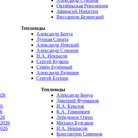
Александр Суворов
Октябрьская Революция
Афанасий Никитин
Виссарион Белинский
Теплоходы
Александр Бенуа
Лунная Соната
Александр Невский
Александр Суворов
Н.А. Некрасов
Сергей Кучкин
Семён Будённый
Александр Радищев
Сергей Есенин
Теплоходы
026
Александр Бенуа
Дмитрий Фурманов
26
И.А. Крылов
6
К.А. Тимирязев
026
Лебединое Озеро
 2026
Михаил Булгаков
2026
Н.А. Некрасов
Константин Симонов