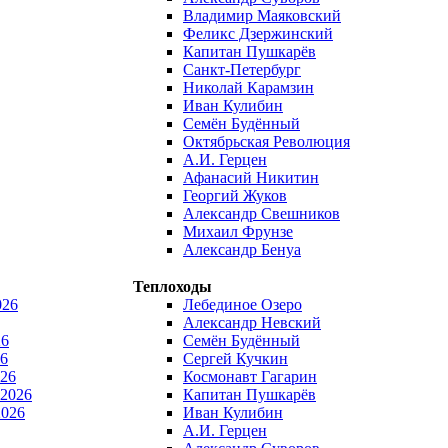
Владимир Маяковский
Феликс Дзержинский
Капитан Пушкарёв
Санкт-Петербург
Николай Карамзин
Иван Кулибин
Семён Будённый
Октябрьская Революция
А.И. Герцен
Афанасий Никитин
Георгий Жуков
Александр Свешников
Михаил Фрунзе
Александр Бенуа
Теплоходы
026
Лебединое Озеро
Александр Невский
26
Семён Будённый
6
Сергей Кучкин
026
Космонавт Гагарин
 2026
Капитан Пушкарёв
2026
Иван Кулибин
А.И. Герцен