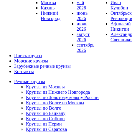
Москва
май
Иван
Казань
2026
Кулибин
Нижний
июнь
Октябрьск
Новгород
2026
Революци
июль
Афанасий
2026
Никитин
август
Александ
2026
Свешнико
сентябрь
2026
Поиск круиза
Морские круизы
Зарубежные речные круизы
Контакты
Речные круизы
Круизы из Москвы
Круизы из Нижнего Новгорода
Круизы по Золотому кольцу России
Круизы по Волге из Москвы
Круизы по Волге
Круизы по Байкалу
Круизы по Сибири
Круизы из Перми
Круизы из Саратова