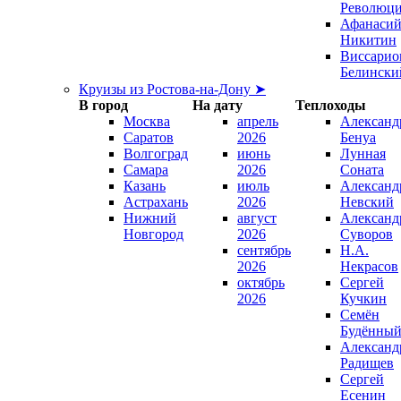
Революц
Афанаси
Никитин
Виссарио
Белински
Круизы из Ростова-на-Дону ➤
В город
На дату
Теплоходы
Москва
апрель
Александ
Саратов
2026
Бенуа
Волгоград
июнь
Лунная
Самара
2026
Соната
Казань
июль
Александ
Астрахань
2026
Невский
Нижний
август
Александ
Новгород
2026
Суворов
сентябрь
Н.А.
2026
Некрасов
октябрь
Сергей
2026
Кучкин
Семён
Будённы
Александ
Радищев
Сергей
Есенин