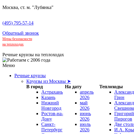
Москва, ст. м. "Лубянка"
(495) 795-57-14
Обратный звонок
Меры безопасности
на теплоходах
Речные круизы на теплоходах
Меню
Речные круизы
Круизы из Москвы ➤
В город
На дату
Теплоходы
Астрахань
апрель
Александ
Казань
2026
Грин
Нижний
май
Александ
Новгород
2026
Свешник
Ростов-на-
июнь
Григорий
Дону
2026
Пирогов
Санкт-
июль
Две стол
Петербург
2026
И.А. Кры