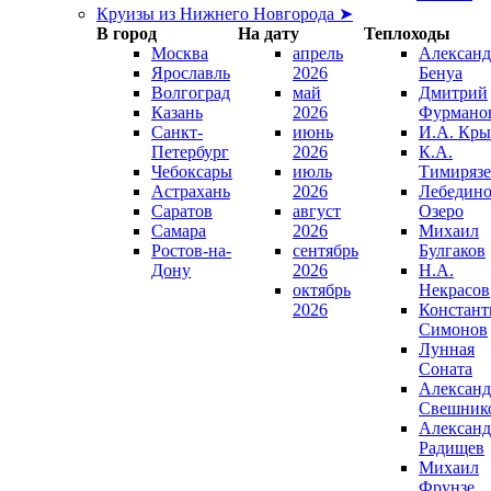
Круизы из Нижнего Новгорода ➤
В город
На дату
Теплоходы
Москва
апрель
Александ
Ярославль
2026
Бенуа
Волгоград
май
Дмитрий
Казань
2026
Фурмано
Санкт-
июнь
И.А. Кры
Петербург
2026
К.А.
Чебоксары
июль
Тимирязе
Астрахань
2026
Лебедино
Саратов
август
Озеро
Самара
2026
Михаил
Ростов-на-
сентябрь
Булгаков
Дону
2026
Н.А.
октябрь
Некрасов
2026
Констант
Симонов
Лунная
Соната
Александ
Свешник
Александ
Радищев
Михаил
Фрунзе