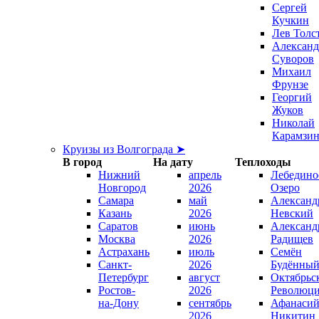
Сергей
Кучкин
Лев Толс
Александ
Суворов
Михаил
Фрунзе
Георгий
Жуков
Николай
Карамзи
Круизы из Волгограда ➤
В город
На дату
Теплоходы
Нижний
апрель
Лебедино
Новгород
2026
Озеро
Самара
май
Александ
Казань
2026
Невский
Саратов
июнь
Александ
Москва
2026
Радищев
Астрахань
июль
Семён
Санкт-
2026
Будённы
Петербург
август
Октябрьс
Ростов-
2026
Революц
на-Дону
сентябрь
Афанаси
2026
Никитин