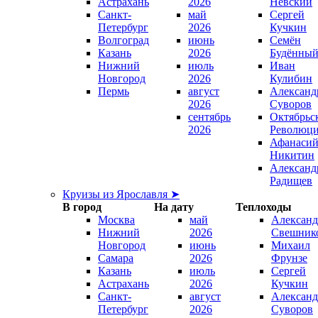
Астрахань
2026
Невский
Санкт-
май
Сергей
Петербург
2026
Кучкин
Волгоград
июнь
Семён
Казань
2026
Будённы
Нижний
июль
Иван
Новгород
2026
Кулибин
Пермь
август
Александ
2026
Суворов
сентябрь
Октябрьс
2026
Революц
Афанаси
Никитин
Александ
Радищев
Круизы из Ярославля ➤
В город
На дату
Теплоходы
Москва
май
Александ
Нижний
2026
Свешник
Новгород
июнь
Михаил
Самара
2026
Фрунзе
Казань
июль
Сергей
Астрахань
2026
Кучкин
Санкт-
август
Александ
Петербург
2026
Суворов