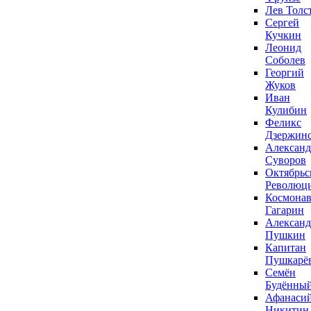
Лев Толс
Сергей
Кучкин
Леонид
Соболев
Георгий
Жуков
Иван
Кулибин
Феликс
Дзержин
Александ
Суворов
Октябрьс
Революц
Космонав
Гагарин
Александ
Пушкин
Капитан
Пушкарё
Семён
Будённы
Афанаси
Никитин