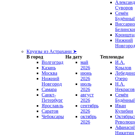
Александ
Суворов
Семён
Будённы
Виссари
Белинск
Кроншта
Нижний
Новгоро
Круизы из Астрахани ➤
В город
На дату
Теплоходы
Волгоград
май
И.А.
Казань
2026
Крылов
Москва
июнь
Лебедино
Нижний
2026
Озеро
Новгород
июль
Н.А.
Самара
2026
Некрасов
Санкт-
август
Семён
Петербург
2026
Будённы
Ярославль
сентябрь
Иван
Саратов
2026
Кулибин
Чебоксары
октябрь
Октябрьс
2026
Революц
Афанаси
Никитин