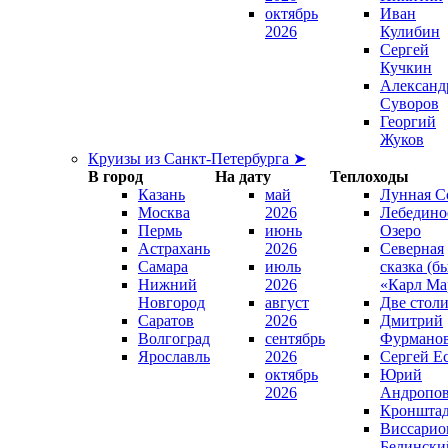
октябрь
Иван
2026
Кулибин
Сергей
Кучкин
Александ
Суворов
Георгий
Жуков
Круизы из Санкт-Петербурга ➤
В город
На дату
Теплоходы
Казань
май
Лунная С
Москва
2026
Лебедино
Пермь
июнь
Озеро
Астрахань
2026
Северная
Самара
июль
сказка (б
Нижний
2026
«Карл Ма
Новгород
август
Две стол
Саратов
2026
Дмитрий
Волгоград
сентябрь
Фурмано
Ярославль
2026
Сергей Е
октябрь
Юрий
2026
Андропо
Кроншта
Виссарио
Белински