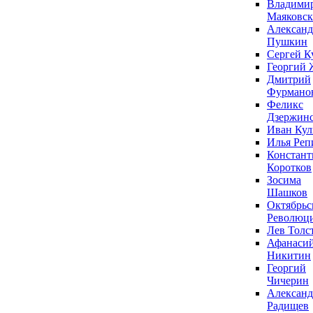
Владими
Маяковс
Александ
Пушкин
Сергей К
Георгий 
Дмитрий
Фурмано
Феликс
Дзержин
Иван Ку
Илья Реп
Констант
Коротков
Зосима
Шашков
Октябрьс
Революц
Лев Толс
Афанаси
Никитин
Георгий
Чичерин
Александ
Радищев