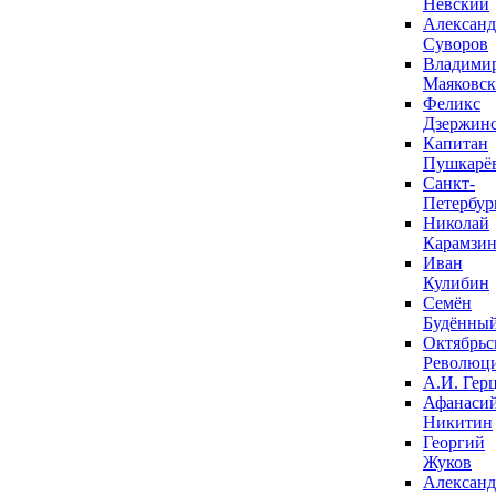
Невский
Александ
Суворов
Владими
Маяковс
Феликс
Дзержин
Капитан
Пушкарё
Санкт-
Петербур
Николай
Карамзи
Иван
Кулибин
Семён
Будённы
Октябрьс
Революц
А.И. Гер
Афанаси
Никитин
Георгий
Жуков
Александ