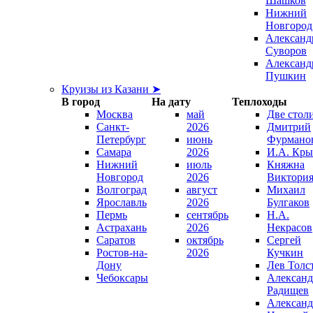
Шашков
Нижний
Новгород
Александ
Суворов
Александ
Пушкин
Круизы из Казани ➤
В город
На дату
Теплоходы
Москва
май
Две стол
Санкт-
2026
Дмитрий
Петербург
июнь
Фурмано
Самара
2026
И.А. Кры
Нижний
июль
Княжна
Новгород
2026
Виктори
Волгоград
август
Михаил
Ярославль
2026
Булгаков
Пермь
сентябрь
Н.А.
Астрахань
2026
Некрасов
Саратов
октябрь
Сергей
Ростов-на-
2026
Кучкин
Дону
Лев Толс
Чебоксары
Александ
Радищев
Александ