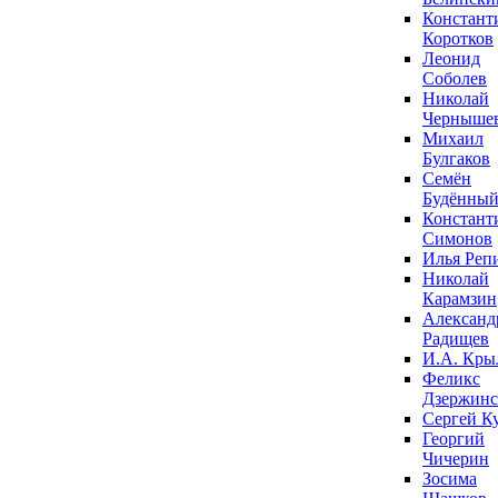
Констант
Коротков
Леонид
Соболев
Николай
Черныше
Михаил
Булгаков
Семён
Будённы
Констант
Симонов
Илья Реп
Николай
Карамзин
Александ
Радищев
И.А. Кры
Феликс
Дзержин
Сергей К
Георгий
Чичерин
Зосима