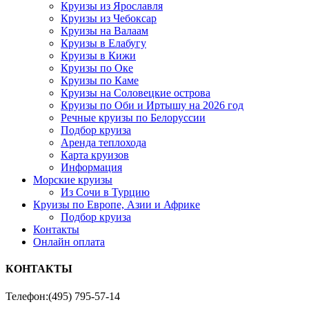
Круизы из Ярославля
Круизы из Чебоксар
Круизы на Валаам
Круизы в Елабугу
Круизы в Кижи
Круизы по Оке
Круизы по Каме
Круизы на Соловецкие острова
Круизы по Оби и Иртышу на 2026 год
Речные круизы по Белоруссии
Подбор круиза
Аренда теплохода
Карта круизов
Информация
Морские круизы
Из Сочи в Турцию
Круизы по Европе, Азии и Африке
Подбор круиза
Контакты
Онлайн оплата
КОНТАКТЫ
Телефон:
(495) 795-57-14