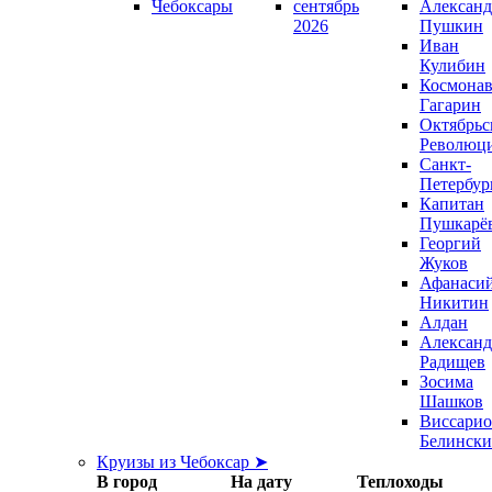
Чебоксары
сентябрь
Александ
2026
Пушкин
Иван
Кулибин
Космонав
Гагарин
Октябрьс
Революц
Санкт-
Петербур
Капитан
Пушкарё
Георгий
Жуков
Афанаси
Никитин
Алдан
Александ
Радищев
Зосима
Шашков
Виссари
Белинск
Круизы из Чебоксар ➤
В город
На дату
Теплоходы