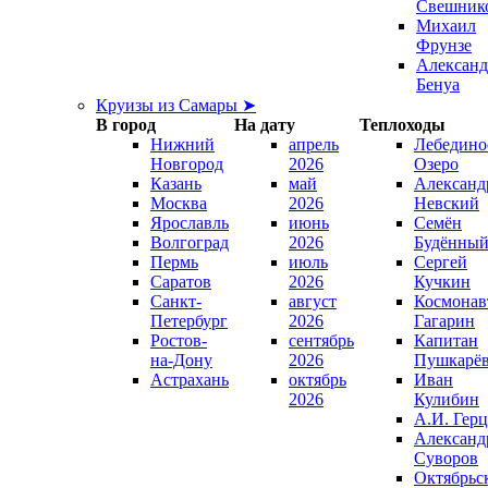
Свешник
Михаил
Фрунзе
Александ
Бенуа
Круизы из Самары ➤
В город
На дату
Теплоходы
Нижний
апрель
Лебедино
Новгород
2026
Озеро
Казань
май
Александ
Москва
2026
Невский
Ярославль
июнь
Семён
Волгоград
2026
Будённы
Пермь
июль
Сергей
Саратов
2026
Кучкин
Санкт-
август
Космонав
Петербург
2026
Гагарин
Ростов-
сентябрь
Капитан
на-Дону
2026
Пушкарё
Астрахань
октябрь
Иван
2026
Кулибин
А.И. Гер
Александ
Суворов
Октябрьс