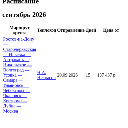
Расписание
сентябрь 2026
Маршрут
Теплоход
Отправление
Дней
Цена от
круиза
Ростов-на-Дону
—
Старочеркасская
— Ильевка —
Астрахань —
Никольское —
Волгоград —
Н.А.
Усовка —
20.09.2026
15
137 437 р.
Некрасов
Самара —
Ульяновск —
Чебоксары —
Чкаловск —
Кострома —
Дубна —
Москва