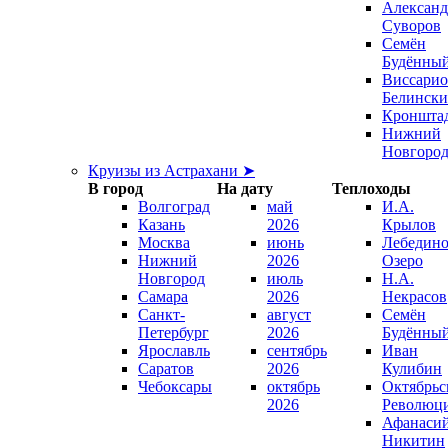
Александ
Суворов
Семён
Будённы
Виссари
Белинск
Кроншта
Нижний
Новгоро
Круизы из Астрахани ➤
В город
На дату
Теплоходы
Волгоград
май
И.А.
Казань
2026
Крылов
Москва
июнь
Лебедино
Нижний
2026
Озеро
Новгород
июль
Н.А.
Самара
2026
Некрасов
Санкт-
август
Семён
Петербург
2026
Будённы
Ярославль
сентябрь
Иван
Саратов
2026
Кулибин
Чебоксары
октябрь
Октябрьс
2026
Революц
Афанаси
Никитин