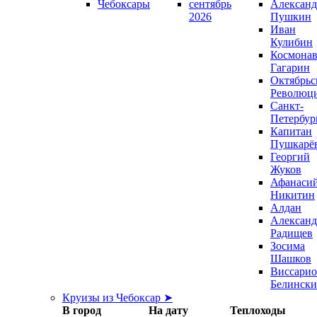
Чебоксары
сентябрь
Александ
2026
Пушкин
Иван
Кулибин
Космонав
Гагарин
Октябрьс
Революц
Санкт-
Петербур
Капитан
Пушкарё
Георгий
Жуков
Афанаси
Никитин
Алдан
Александ
Радищев
Зосима
Шашков
Виссари
Белинск
Круизы из Чебоксар ➤
В город
На дату
Теплоходы