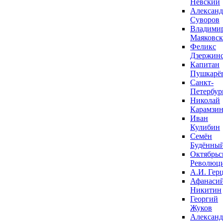
Невский
Александ
Суворов
Владими
Маяковс
Феликс
Дзержин
Капитан
Пушкарё
Санкт-
Петербур
Николай
Карамзи
Иван
Кулибин
Семён
Будённы
Октябрьс
Революц
А.И. Гер
Афанаси
Никитин
Георгий
Жуков
Александ