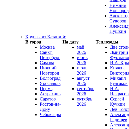
Шашков
Нижний
Новгород
Александ
Суворов
Александ
Пушкин
Круизы из Казани ➤
В город
На дату
Теплоходы
Москва
май
Две стол
Санкт-
2026
Дмитрий
Петербург
июнь
Фурмано
Самара
2026
И.А. Кры
Нижний
июль
Княжна
Новгород
2026
Виктори
Волгоград
август
Михаил
Ярославль
2026
Булгаков
Пермь
сентябрь
Н.А.
Астрахань
2026
Некрасов
Саратов
октябрь
Сергей
Ростов-на-
2026
Кучкин
Дону
Лев Толс
Чебоксары
Александ
Радищев
Александ