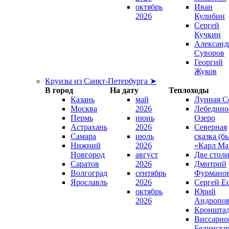
октябрь
Иван
2026
Кулибин
Сергей
Кучкин
Александ
Суворов
Георгий
Жуков
Круизы из Санкт-Петербурга ➤
В город
На дату
Теплоходы
Казань
май
Лунная С
Москва
2026
Лебедино
Пермь
июнь
Озеро
Астрахань
2026
Северная
Самара
июль
сказка (б
Нижний
2026
«Карл Ма
Новгород
август
Две стол
Саратов
2026
Дмитрий
Волгоград
сентябрь
Фурмано
Ярославль
2026
Сергей Е
октябрь
Юрий
2026
Андропо
Кроншта
Виссарио
Белински