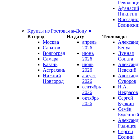
Революц
Афанаси
Никитин
Виссарио
Белински
Круизы из Ростова-на-Дону ➤
В город
На дату
Теплоходы
Москва
апрель
Александ
Саратов
2026
Бенуа
Волгоград
июнь
Лунная
Самара
2026
Соната
Казань
июль
Александ
Астрахань
2026
Невский
Нижний
август
Александ
Новгород
2026
Суворов
сентябрь
Н.А.
2026
Некрасов
октябрь
Сергей
2026
Кучкин
Семён
Будённы
Александ
Радищев
Сергей
Есенин