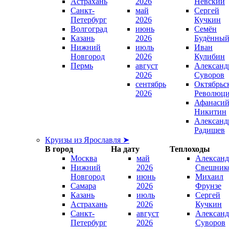
Астрахань
2026
Невский
Санкт-
май
Сергей
Петербург
2026
Кучкин
Волгоград
июнь
Семён
Казань
2026
Будённы
Нижний
июль
Иван
Новгород
2026
Кулибин
Пермь
август
Александ
2026
Суворов
сентябрь
Октябрьс
2026
Революц
Афанаси
Никитин
Александ
Радищев
Круизы из Ярославля ➤
В город
На дату
Теплоходы
Москва
май
Александ
Нижний
2026
Свешник
Новгород
июнь
Михаил
Самара
2026
Фрунзе
Казань
июль
Сергей
Астрахань
2026
Кучкин
Санкт-
август
Александ
Петербург
2026
Суворов