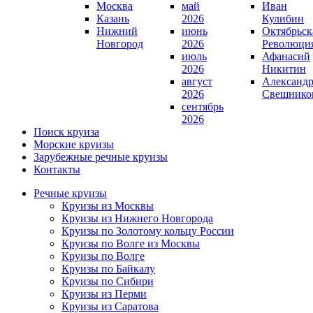
Москва
май
Иван
Казань
2026
Кулибин
Нижний
июнь
Октябрьск
Новгород
2026
Революци
июль
Афанасий
2026
Никитин
август
Александ
2026
Свешнико
сентябрь
2026
Поиск круиза
Морские круизы
Зарубежные речные круизы
Контакты
Речные круизы
Круизы из Москвы
Круизы из Нижнего Новгорода
Круизы по Золотому кольцу России
Круизы по Волге из Москвы
Круизы по Волге
Круизы по Байкалу
Круизы по Сибири
Круизы из Перми
Круизы из Саратова