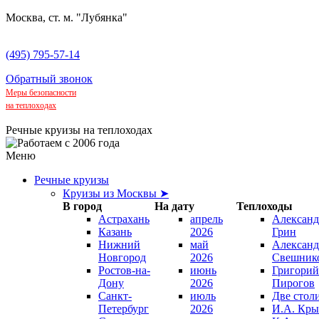
Москва, ст. м. "Лубянка"
(495) 795-57-14
Обратный звонок
Меры безопасности
на теплоходах
Речные круизы на теплоходах
Меню
Речные круизы
Круизы из Москвы ➤
В город
На дату
Теплоходы
Астрахань
апрель
Александ
Казань
2026
Грин
Нижний
май
Александ
Новгород
2026
Свешник
Ростов-на-
июнь
Григорий
Дону
2026
Пирогов
Санкт-
июль
Две стол
Петербург
2026
И.А. Кры