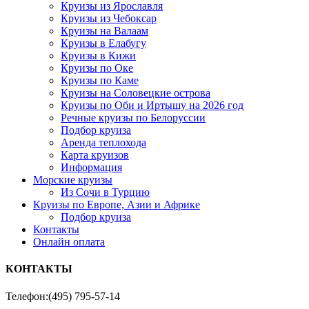
Круизы из Ярославля
Круизы из Чебоксар
Круизы на Валаам
Круизы в Елабугу
Круизы в Кижи
Круизы по Оке
Круизы по Каме
Круизы на Соловецкие острова
Круизы по Оби и Иртышу на 2026 год
Речные круизы по Белоруссии
Подбор круиза
Аренда теплохода
Карта круизов
Информация
Морские круизы
Из Сочи в Турцию
Круизы по Европе, Азии и Африке
Подбор круиза
Контакты
Онлайн оплата
КОНТАКТЫ
Телефон:
(495) 795-57-14