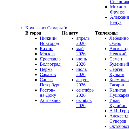
Свешник
Михаил
Фрунзе
Александ
Бенуа
Круизы из Самары ➤
В город
На дату
Теплоходы
Нижний
апрель
Лебедино
Новгород
2026
Озеро
Казань
май
Александ
Москва
2026
Невский
Ярославль
июнь
Семён
Волгоград
2026
Будённы
Пермь
июль
Сергей
Саратов
2026
Кучкин
Санкт-
август
Космонав
Петербург
2026
Гагарин
Ростов-
сентябрь
Капитан
на-Дону
2026
Пушкарё
Астрахань
октябрь
Иван
2026
Кулибин
А.И. Гер
Александ
Суворов
Октябрьс