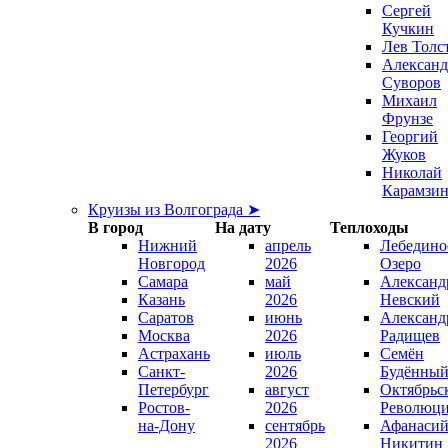
Сергей
Кучкин
Лев Толс
Александ
Суворов
Михаил
Фрунзе
Георгий
Жуков
Николай
Карамзи
Круизы из Волгограда ➤
В город
На дату
Теплоходы
Нижний
апрель
Лебедино
Новгород
2026
Озеро
Самара
май
Александ
Казань
2026
Невский
Саратов
июнь
Александ
Москва
2026
Радищев
Астрахань
июль
Семён
Санкт-
2026
Будённы
Петербург
август
Октябрьс
Ростов-
2026
Революц
на-Дону
сентябрь
Афанаси
2026
Никитин