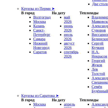
Две стол
Круизы из Перми ➤
В город
На дату
Теплоходы
Волгоград
май
Владими
Москва
2026
Маяковск
Казань
июнь
Александ
Санкт-
2026
Суворов
Петербург
июль
Виссарио
Самара
2026
Белински
Нижний
август
Сергей
Новгород
2026
Кучкин
Саратов
сентябрь
Н.А.
2026
Некрасов
Георгий
Жуков
Лев
Толстой
Александ
Свешник
Семён
Будённы
Круизы из Саратова ➤
В город
На дату
Теплоходы
Москва
апрель
Александ