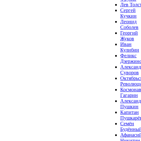
Лев Толс
Сергей
Кучкин
Леонид
Соболев
Георгий
Жуков
Иван
Кулибин
Феликс
Дзержин
Александ
Суворов
Октябрьс
Революц
Космонав
Гагарин
Александ
Пушкин
Капитан
Пушкарё
Семён
Будённы
Афанаси
Никитин