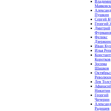
Владими
Маяковс
Александ
Пушкин
Сергей К
Георгий 
Дмитрий
Фурмано
Феликс
Дзержин
Иван Ку
Илья Реп
Констант
Коротков
Зосима
Шашков
Октябрьс
Революц
Лев Толс
Афанаси
Никитин
Георгий
Чичерин
Александ
Радищев