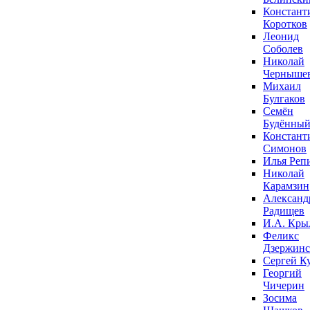
Констант
Коротков
Леонид
Соболев
Николай
Черныше
Михаил
Булгаков
Семён
Будённы
Констант
Симонов
Илья Реп
Николай
Карамзин
Александ
Радищев
И.А. Кры
Феликс
Дзержин
Сергей К
Георгий
Чичерин
Зосима