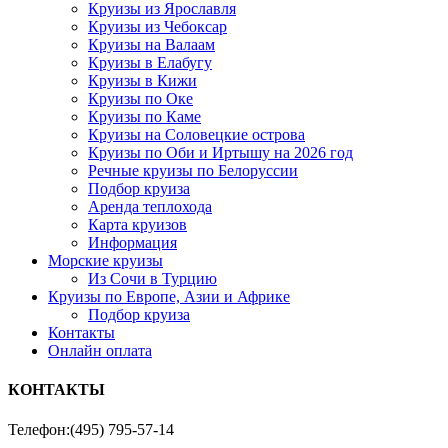
Круизы из Ярославля
Круизы из Чебоксар
Круизы на Валаам
Круизы в Елабугу
Круизы в Кижи
Круизы по Оке
Круизы по Каме
Круизы на Соловецкие острова
Круизы по Оби и Иртышу на 2026 год
Речные круизы по Белоруссии
Подбор круиза
Аренда теплохода
Карта круизов
Информация
Морские круизы
Из Сочи в Турцию
Круизы по Европе, Азии и Африке
Подбор круиза
Контакты
Онлайн оплата
КОНТАКТЫ
Телефон:
(495) 795-57-14