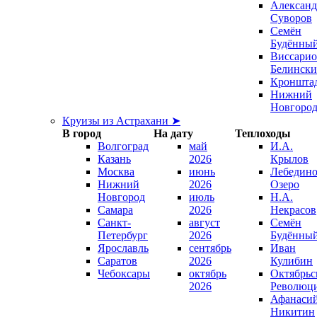
Александ
Суворов
Семён
Будённы
Виссари
Белинск
Кроншта
Нижний
Новгоро
Круизы из Астрахани ➤
В город
На дату
Теплоходы
Волгоград
май
И.А.
Казань
2026
Крылов
Москва
июнь
Лебедино
Нижний
2026
Озеро
Новгород
июль
Н.А.
Самара
2026
Некрасов
Санкт-
август
Семён
Петербург
2026
Будённы
Ярославль
сентябрь
Иван
Саратов
2026
Кулибин
Чебоксары
октябрь
Октябрьс
2026
Революц
Афанаси
Никитин