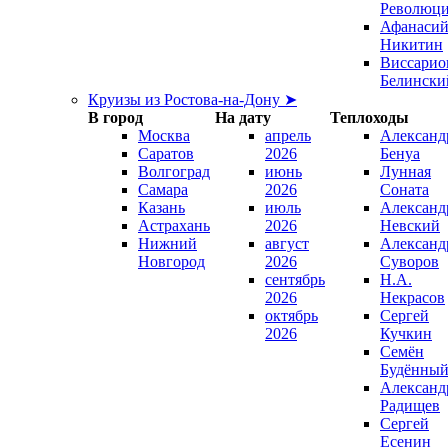
Революц
Афанаси
Никитин
Виссарио
Белински
Круизы из Ростова-на-Дону ➤
В город
На дату
Теплоходы
Москва
апрель
Александ
Саратов
2026
Бенуа
Волгоград
июнь
Лунная
Самара
2026
Соната
Казань
июль
Александ
Астрахань
2026
Невский
Нижний
август
Александ
Новгород
2026
Суворов
сентябрь
Н.А.
2026
Некрасов
октябрь
Сергей
2026
Кучкин
Семён
Будённы
Александ
Радищев
Сергей
Есенин