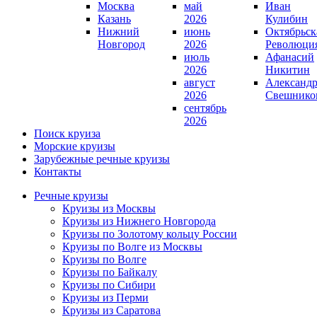
Москва
май
Иван
Казань
2026
Кулибин
Нижний
июнь
Октябрьск
Новгород
2026
Революци
июль
Афанасий
2026
Никитин
август
Александ
2026
Свешнико
сентябрь
2026
Поиск круиза
Морские круизы
Зарубежные речные круизы
Контакты
Речные круизы
Круизы из Москвы
Круизы из Нижнего Новгорода
Круизы по Золотому кольцу России
Круизы по Волге из Москвы
Круизы по Волге
Круизы по Байкалу
Круизы по Сибири
Круизы из Перми
Круизы из Саратова