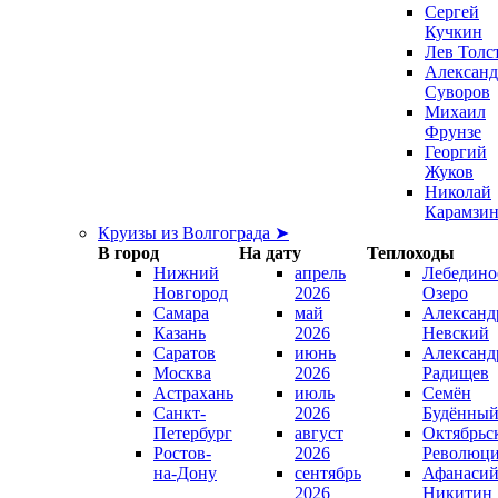
Сергей
Кучкин
Лев Толс
Александ
Суворов
Михаил
Фрунзе
Георгий
Жуков
Николай
Карамзи
Круизы из Волгограда ➤
В город
На дату
Теплоходы
Нижний
апрель
Лебедино
Новгород
2026
Озеро
Самара
май
Александ
Казань
2026
Невский
Саратов
июнь
Александ
Москва
2026
Радищев
Астрахань
июль
Семён
Санкт-
2026
Будённы
Петербург
август
Октябрьс
Ростов-
2026
Революц
на-Дону
сентябрь
Афанаси
2026
Никитин