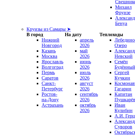
Свешник
Михаил
Фрунзе
Александ
Бенуа
Круизы из Самары ➤
В город
На дату
Теплоходы
Нижний
апрель
Лебедино
Новгород
2026
Озеро
Казань
май
Александ
Москва
2026
Невский
Ярославль
июнь
Семён
Волгоград
2026
Будённы
Пермь
июль
Сергей
Саратов
2026
Кучкин
Санкт-
август
Космонав
Петербург
2026
Гагарин
Ростов-
сентябрь
Капитан
на-Дону
2026
Пушкарё
Астрахань
октябрь
Иван
2026
Кулибин
А.И. Гер
Александ
Суворов
Октябрьс