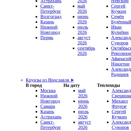
Астрахань
2026
Невский
Санкт-
май
Сергей
Петербург
2026
Кучкин
Волгоград
июнь
Семён
Казань
2026
Будённы
Нижний
июль
Иван
Новгород
2026
Кулибин
Пермь
август
Александ
2026
Суворов
сентябрь
Октябрьс
2026
Революц
Афанаси
Никитин
Александ
Радищев
Круизы из Ярославля ➤
В город
На дату
Теплоходы
Москва
май
Александ
Нижний
2026
Свешник
Новгород
июнь
Михаил
Самара
2026
Фрунзе
Казань
июль
Сергей
Астрахань
2026
Кучкин
Санкт-
август
Александ
Петербург
2026
Суворов