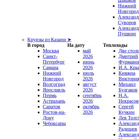
Шашков
Нижний
Новгород
Александ
Суворов
Александ
Пушкин
Круизы из Казани ➤
В город
На дату
Теплоходы
Москва
май
Две стол
Санкт-
2026
Дмитрий
Петербург
июнь
Фурмано
Самара
2026
И.А. Кры
Нижний
июль
Княжна
Новгород
2026
Виктори
Волгоград
август
Михаил
Ярославль
2026
Булгаков
Пермь
сентябрь
Н.А.
Астрахань
2026
Некрасов
Саратов
октябрь
Сергей
Ростов-на-
2026
Кучкин
Дону
Лев Толс
Чебоксары
Александ
Радищев
Александ