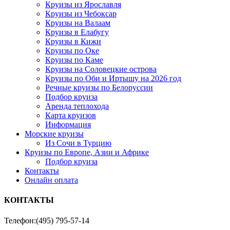
Круизы из Ярославля
Круизы из Чебоксар
Круизы на Валаам
Круизы в Елабугу
Круизы в Кижи
Круизы по Оке
Круизы по Каме
Круизы на Соловецкие острова
Круизы по Оби и Иртышу на 2026 год
Речные круизы по Белоруссии
Подбор круиза
Аренда теплохода
Карта круизов
Информация
Морские круизы
Из Сочи в Турцию
Круизы по Европе, Азии и Африке
Подбор круиза
Контакты
Онлайн оплата
КОНТАКТЫ
Телефон:
(495) 795-57-14