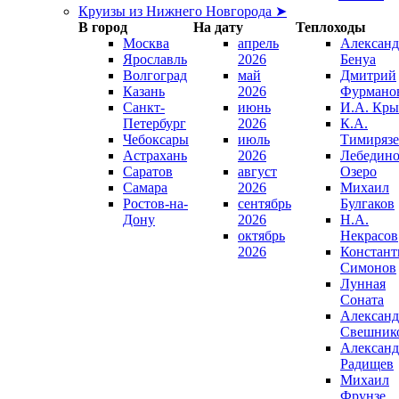
Круизы из Нижнего Новгорода ➤
В город
На дату
Теплоходы
Москва
апрель
Александ
Ярославль
2026
Бенуа
Волгоград
май
Дмитрий
Казань
2026
Фурмано
Санкт-
июнь
И.А. Кры
Петербург
2026
К.А.
Чебоксары
июль
Тимирязе
Астрахань
2026
Лебедино
Саратов
август
Озеро
Самара
2026
Михаил
Ростов-на-
сентябрь
Булгаков
Дону
2026
Н.А.
октябрь
Некрасов
2026
Констант
Симонов
Лунная
Соната
Александ
Свешник
Александ
Радищев
Михаил
Фрунзе