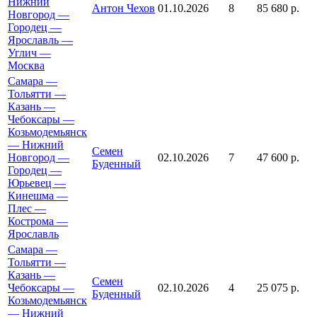
Нижний
Антон Чехов
01.10.2026
8
85 680 р.
Новгород —
Городец —
Ярославль —
Углич —
Москва
Самара —
Тольятти —
Казань —
Чебоксары —
Козьмодемьянск
— Нижний
Семен
Новгород —
02.10.2026
7
47 600 р.
Буденный
Городец —
Юрьевец —
Кинешма —
Плес —
Кострома —
Ярославль
Самара —
Тольятти —
Казань —
Семен
Чебоксары —
02.10.2026
4
25 075 р.
Буденный
Козьмодемьянск
— Нижний