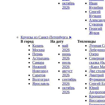
октябрь
Иван
2026
Кулибин
Сергей
Кучкин
Александ
Суворов
Георгий
Жуков
Круизы из Санкт-Петербурга ➤
В город
На дату
Теплоходы
Казань
май
Лунная С
Москва
2026
Лебедино
Пермь
июнь
Озеро
Астрахань
2026
Северная
Самара
июль
сказка (б
Нижний
2026
«Карл Ма
Новгород
август
Две стол
Саратов
2026
Дмитрий
Волгоград
сентябрь
Фурмано
Ярославль
2026
Сергей Е
октябрь
Юрий
2026
Андропо
Кроншта
Виссарио
Белински