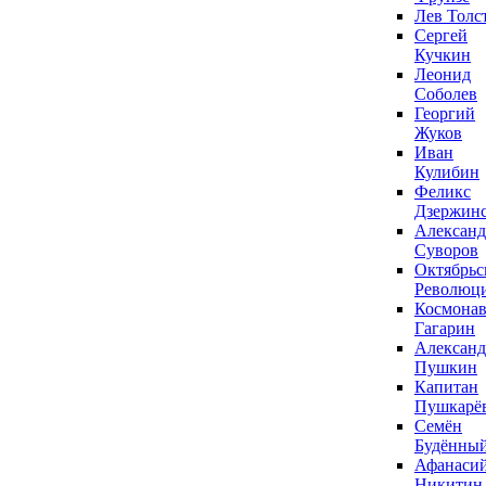
Лев Толс
Сергей
Кучкин
Леонид
Соболев
Георгий
Жуков
Иван
Кулибин
Феликс
Дзержин
Александ
Суворов
Октябрьс
Революц
Космонав
Гагарин
Александ
Пушкин
Капитан
Пушкарё
Семён
Будённы
Афанаси
Никитин