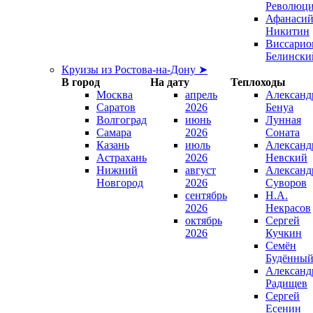
Революц
Афанаси
Никитин
Виссарио
Белински
Круизы из Ростова-на-Дону ➤
В город
На дату
Теплоходы
Москва
апрель
Александ
Саратов
2026
Бенуа
Волгоград
июнь
Лунная
Самара
2026
Соната
Казань
июль
Александ
Астрахань
2026
Невский
Нижний
август
Александ
Новгород
2026
Суворов
сентябрь
Н.А.
2026
Некрасов
октябрь
Сергей
2026
Кучкин
Семён
Будённы
Александ
Радищев
Сергей
Есенин