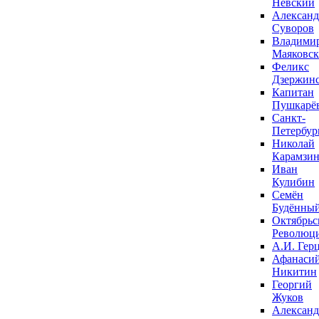
Невский
Александ
Суворов
Владими
Маяковс
Феликс
Дзержин
Капитан
Пушкарё
Санкт-
Петербур
Николай
Карамзи
Иван
Кулибин
Семён
Будённы
Октябрьс
Революц
А.И. Гер
Афанаси
Никитин
Георгий
Жуков
Александ