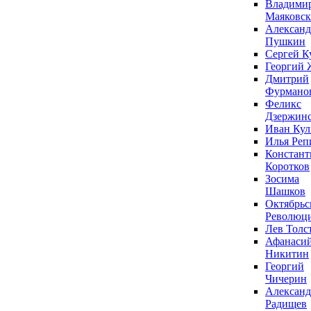
Владими
Маяковс
Александ
Пушкин
Сергей К
Георгий 
Дмитрий
Фурмано
Феликс
Дзержин
Иван Ку
Илья Реп
Констант
Коротков
Зосима
Шашков
Октябрьс
Революц
Лев Толс
Афанаси
Никитин
Георгий
Чичерин
Александ
Радищев