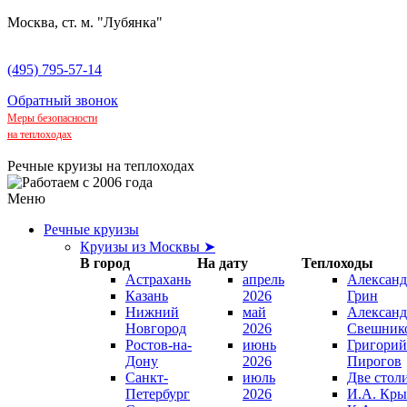
Москва, ст. м. "Лубянка"
(495) 795-57-14
Обратный звонок
Меры безопасности
на теплоходах
Речные круизы на теплоходах
Меню
Речные круизы
Круизы из Москвы ➤
В город
На дату
Теплоходы
Астрахань
апрель
Александ
Казань
2026
Грин
Нижний
май
Александ
Новгород
2026
Свешник
Ростов-на-
июнь
Григорий
Дону
2026
Пирогов
Санкт-
июль
Две стол
Петербург
2026
И.А. Кры