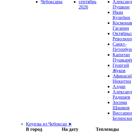
Чебоксары
сентябрь
Александ
2026
Пушкин
Иван
Кулибин
Космонав
Гагарин
Октябрьс
Революц
Санкт-
Петербур
Капитан
Пушкарё
Георгий
Жуков
Афанаси
Никитин
Алдан
Александ
Радищев
Зосима
Шашков
Виссари
Белинск
Круизы из Чебоксар ➤
В город
На дату
Теплоходы