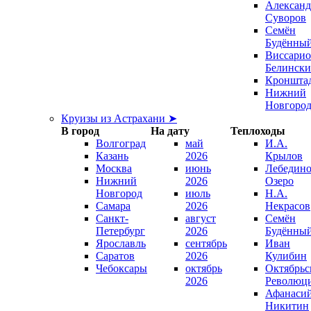
Александ
Суворов
Семён
Будённы
Виссари
Белинск
Кроншта
Нижний
Новгоро
Круизы из Астрахани ➤
В город
На дату
Теплоходы
Волгоград
май
И.А.
Казань
2026
Крылов
Москва
июнь
Лебедино
Нижний
2026
Озеро
Новгород
июль
Н.А.
Самара
2026
Некрасов
Санкт-
август
Семён
Петербург
2026
Будённы
Ярославль
сентябрь
Иван
Саратов
2026
Кулибин
Чебоксары
октябрь
Октябрьс
2026
Революц
Афанаси
Никитин