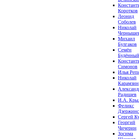
Констант
Коротков
Леонид
Соболев
Николай
Черныше
Михаил
Булгаков
Семён
Будённы
Констант
Симонов
Илья Реп
Николай
Карамзин
Александ
Радищев
И.А. Кры
Феликс
Дзержин
Сергей К
Георгий
Чичерин
Зосима