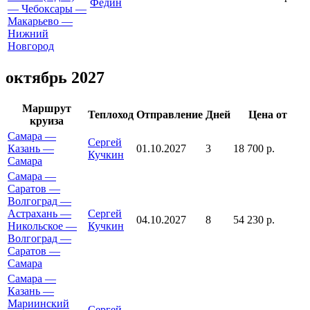
Федин
— Чебоксары —
Макарьево —
Нижний
Новгород
октябрь 2027
Маршрут
Теплоход
Отправление
Дней
Цена от
круиза
Самара —
Сергей
Казань —
01.10.2027
3
18 700 р.
Кучкин
Самара
Самара —
Саратов —
Волгоград —
Астрахань —
Сергей
04.10.2027
8
54 230 р.
Никольское —
Кучкин
Волгоград —
Саратов —
Самара
Самара —
Казань —
Мариинский
Сергей