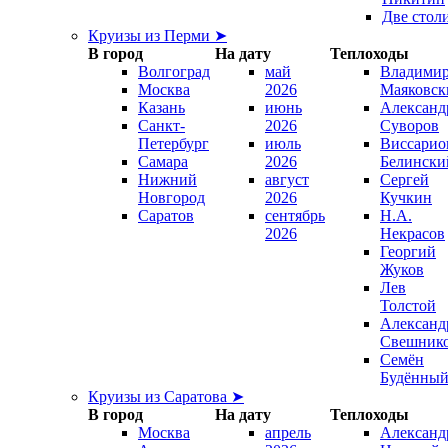
Две стол
Круизы из Перми ➤
В город
На дату
Теплоходы
Волгоград
май
Владими
Москва
2026
Маяковск
Казань
июнь
Александ
Санкт-
2026
Суворов
Петербург
июль
Виссарио
Самара
2026
Белински
Нижний
август
Сергей
Новгород
2026
Кучкин
Саратов
сентябрь
Н.А.
2026
Некрасов
Георгий
Жуков
Лев
Толстой
Александ
Свешник
Семён
Будённы
Круизы из Саратова ➤
В город
На дату
Теплоходы
Москва
апрель
Александ