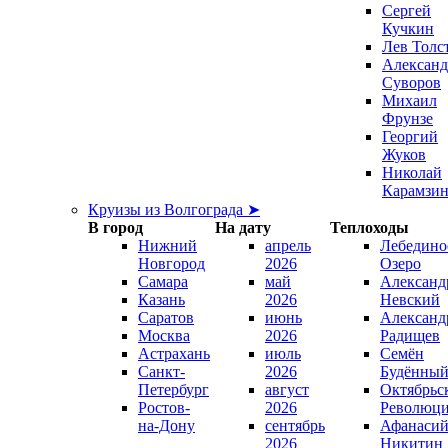
Сергей
Кучкин
Лев Толс
Александ
Суворов
Михаил
Фрунзе
Георгий
Жуков
Николай
Карамзи
Круизы из Волгограда ➤
В город
На дату
Теплоходы
Нижний
апрель
Лебедино
Новгород
2026
Озеро
Самара
май
Александ
Казань
2026
Невский
Саратов
июнь
Александ
Москва
2026
Радищев
Астрахань
июль
Семён
Санкт-
2026
Будённы
Петербург
август
Октябрьс
Ростов-
2026
Революц
на-Дону
сентябрь
Афанаси
2026
Никитин