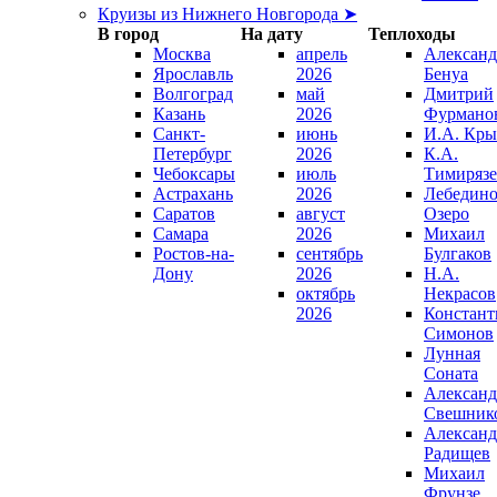
Круизы из Нижнего Новгорода ➤
В город
На дату
Теплоходы
Москва
апрель
Александ
Ярославль
2026
Бенуа
Волгоград
май
Дмитрий
Казань
2026
Фурмано
Санкт-
июнь
И.А. Кры
Петербург
2026
К.А.
Чебоксары
июль
Тимирязе
Астрахань
2026
Лебедино
Саратов
август
Озеро
Самара
2026
Михаил
Ростов-на-
сентябрь
Булгаков
Дону
2026
Н.А.
октябрь
Некрасов
2026
Констант
Симонов
Лунная
Соната
Александ
Свешник
Александ
Радищев
Михаил
Фрунзе