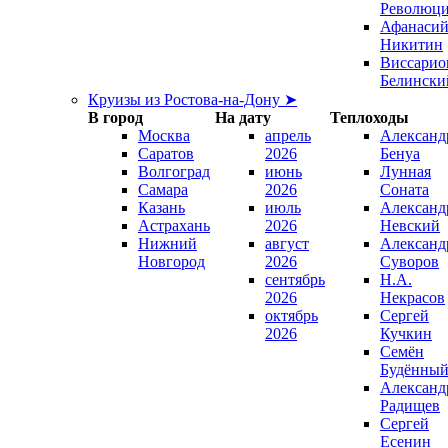
Революц
Афанаси
Никитин
Виссарио
Белински
Круизы из Ростова-на-Дону ➤
В город
На дату
Теплоходы
Москва
апрель
Александ
Саратов
2026
Бенуа
Волгоград
июнь
Лунная
Самара
2026
Соната
Казань
июль
Александ
Астрахань
2026
Невский
Нижний
август
Александ
Новгород
2026
Суворов
сентябрь
Н.А.
2026
Некрасов
октябрь
Сергей
2026
Кучкин
Семён
Будённы
Александ
Радищев
Сергей
Есенин