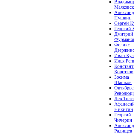
Владими
Маяковс
Александ
Пушкин
Сергей К
Георгий 
Дмитрий
Фурмано
Феликс
Дзержин
Иван Ку
Илья Реп
Констант
Коротков
Зосима
Шашков
Октябрьс
Революц
Лев Толс
Афанаси
Никитин
Георгий
Чичерин
Александ
Радищев