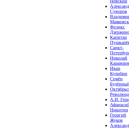
Невский
Александ
Суворов
Владими
Маяковс
Феликс
Дзержин
Капитан
Пушкарё
Санкт-
Петербур
Николай
Карамзи
Иван
Кулибин
Семён
Будённы
Октябрьс
Революц
А.И. Гер
Афанаси
Никитин
Георгий
Жуков
Александ