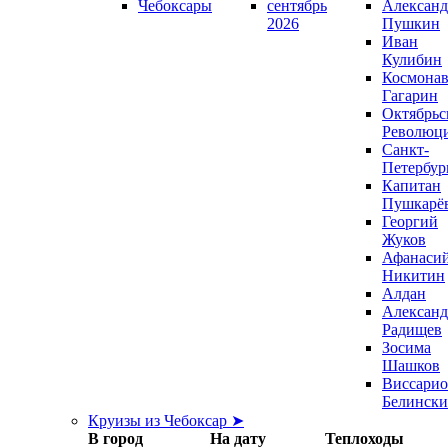
Чебоксары
сентябрь
Александ
2026
Пушкин
Иван
Кулибин
Космонав
Гагарин
Октябрьс
Революц
Санкт-
Петербур
Капитан
Пушкарё
Георгий
Жуков
Афанаси
Никитин
Алдан
Александ
Радищев
Зосима
Шашков
Виссари
Белинск
Круизы из Чебоксар ➤
В город
На дату
Теплоходы