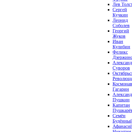
Лев Толс
Сергей
Кучкин
Леонид
Соболев
Георгий
Жуков
Иван
Кулибин
Феликс
Дзержин
Александ
Суворов
Октябрьс
Революц
Космонав
Гагарин
Александ
Пушкин
Капитан
Пушкарё
Семён
Будённы
Афанаси
Никитин