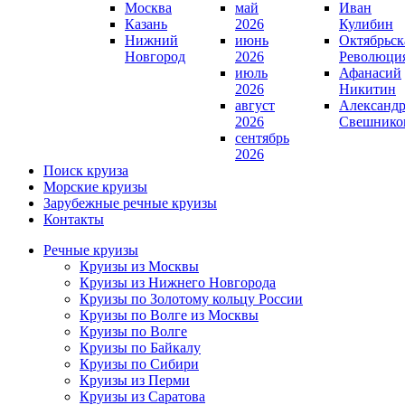
Москва
май
Иван
Казань
2026
Кулибин
Нижний
июнь
Октябрьск
Новгород
2026
Революци
июль
Афанасий
2026
Никитин
август
Александ
2026
Свешнико
сентябрь
2026
Поиск круиза
Морские круизы
Зарубежные речные круизы
Контакты
Речные круизы
Круизы из Москвы
Круизы из Нижнего Новгорода
Круизы по Золотому кольцу России
Круизы по Волге из Москвы
Круизы по Волге
Круизы по Байкалу
Круизы по Сибири
Круизы из Перми
Круизы из Саратова