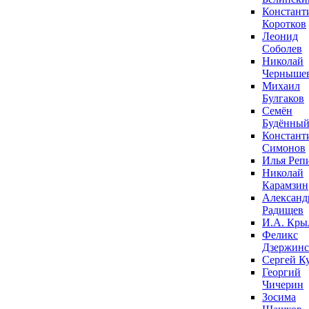
Констант
Коротков
Леонид
Соболев
Николай
Черныше
Михаил
Булгаков
Семён
Будённы
Констант
Симонов
Илья Реп
Николай
Карамзин
Александ
Радищев
И.А. Кры
Феликс
Дзержин
Сергей К
Георгий
Чичерин
Зосима