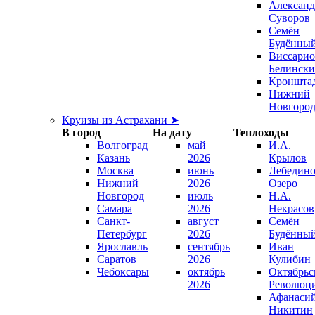
Александ
Суворов
Семён
Будённы
Виссари
Белинск
Кроншта
Нижний
Новгоро
Круизы из Астрахани ➤
В город
На дату
Теплоходы
Волгоград
май
И.А.
Казань
2026
Крылов
Москва
июнь
Лебедино
Нижний
2026
Озеро
Новгород
июль
Н.А.
Самара
2026
Некрасов
Санкт-
август
Семён
Петербург
2026
Будённы
Ярославль
сентябрь
Иван
Саратов
2026
Кулибин
Чебоксары
октябрь
Октябрьс
2026
Революц
Афанаси
Никитин