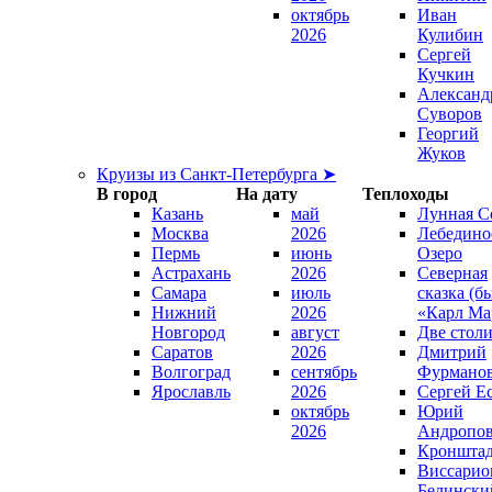
октябрь
Иван
2026
Кулибин
Сергей
Кучкин
Александ
Суворов
Георгий
Жуков
Круизы из Санкт-Петербурга ➤
В город
На дату
Теплоходы
Казань
май
Лунная С
Москва
2026
Лебедино
Пермь
июнь
Озеро
Астрахань
2026
Северная
Самара
июль
сказка (б
Нижний
2026
«Карл Ма
Новгород
август
Две стол
Саратов
2026
Дмитрий
Волгоград
сентябрь
Фурмано
Ярославль
2026
Сергей Е
октябрь
Юрий
2026
Андропо
Кроншта
Виссарио
Белински