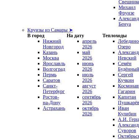
Свешник
Михаил
Фрунзе
Александ
Бенуа
Круизы из Самары ➤
В город
На дату
Теплоходы
Нижний
апрель
Лебедино
Новгород
2026
Озеро
Казань
май
Александ
Москва
2026
Невский
Ярославль
июнь
Семён
Волгоград
2026
Будённы
Пермь
июль
Сергей
Саратов
2026
Кучкин
Санкт-
август
Космонав
Петербург
2026
Гагарин
Ростов-
сентябрь
Капитан
на-Дону
2026
Пушкарё
Астрахань
октябрь
Иван
2026
Кулибин
А.И. Гер
Александ
Суворов
Октябрьс