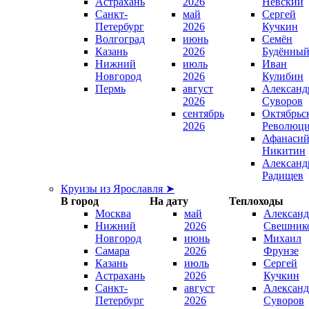
Астрахань
2026
Невский
Санкт-
май
Сергей
Петербург
2026
Кучкин
Волгоград
июнь
Семён
Казань
2026
Будённы
Нижний
июль
Иван
Новгород
2026
Кулибин
Пермь
август
Александ
2026
Суворов
сентябрь
Октябрьс
2026
Революц
Афанаси
Никитин
Александ
Радищев
Круизы из Ярославля ➤
В город
На дату
Теплоходы
Москва
май
Александ
Нижний
2026
Свешник
Новгород
июнь
Михаил
Самара
2026
Фрунзе
Казань
июль
Сергей
Астрахань
2026
Кучкин
Санкт-
август
Александ
Петербург
2026
Суворов