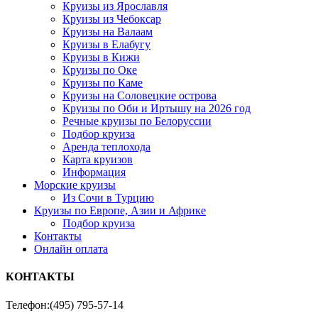
Круизы из Ярославля
Круизы из Чебоксар
Круизы на Валаам
Круизы в Елабугу
Круизы в Кижи
Круизы по Оке
Круизы по Каме
Круизы на Соловецкие острова
Круизы по Оби и Иртышу на 2026 год
Речные круизы по Белоруссии
Подбор круиза
Аренда теплохода
Карта круизов
Информация
Морские круизы
Из Сочи в Турцию
Круизы по Европе, Азии и Африке
Подбор круиза
Контакты
Онлайн оплата
КОНТАКТЫ
Телефон:
(495) 795-57-14