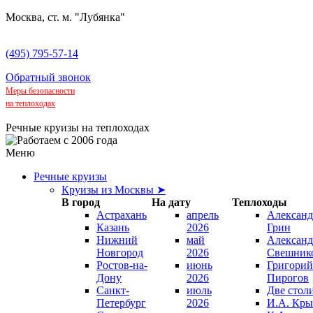
Москва, ст. м. "Лубянка"
(495) 795-57-14
Обратный звонок
Меры безопасности
на теплоходах
Речные круизы на теплоходах
Меню
Речные круизы
Круизы из Москвы ➤
В город
На дату
Теплоходы
Астрахань
апрель
Александ
Казань
2026
Грин
Нижний
май
Александ
Новгород
2026
Свешник
Ростов-на-
июнь
Григорий
Дону
2026
Пирогов
Санкт-
июль
Две стол
Петербург
2026
И.А. Кры