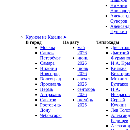
Шашков
Нижний
Новгород
Александ
Суворов
Александ
Пушкин
Круизы из Казани ➤
В город
На дату
Теплоходы
Москва
май
Две стол
Санкт-
2026
Дмитрий
Петербург
июнь
Фурмано
Самара
2026
И.А. Кры
Нижний
июль
Княжна
Новгород
2026
Виктори
Волгоград
август
Михаил
Ярославль
2026
Булгаков
Пермь
сентябрь
Н.А.
Астрахань
2026
Некрасов
Саратов
октябрь
Сергей
Ростов-на-
2026
Кучкин
Дону
Лев Толс
Чебоксары
Александ
Радищев
Александ