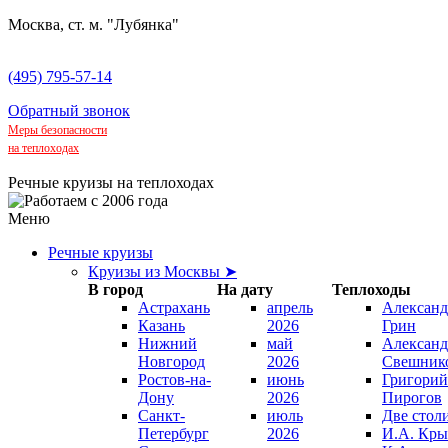
Москва, ст. м. "Лубянка"
(495) 795-57-14
Обратный звонок
Меры безопасности
на теплоходах
Речные круизы на теплоходах
Меню
Речные круизы
Круизы из Москвы ➤
В город
На дату
Теплоходы
Астрахань
апрель
Александ
Казань
2026
Грин
Нижний
май
Александ
Новгород
2026
Свешник
Ростов-на-
июнь
Григорий
Дону
2026
Пирогов
Санкт-
июль
Две стол
Петербург
2026
И.А. Кры