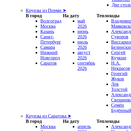
Две стол
Круизы из Перми ➤
В город
На дату
Теплоходы
Волгоград
май
Владими
Москва
2026
Маяковск
Казань
июнь
Александ
Санкт-
2026
Суворов
Петербург
июль
Виссарио
Самара
2026
Белински
Нижний
август
Сергей
Новгород
2026
Кучкин
Саратов
сентябрь
Н.А.
2026
Некрасов
Георгий
Жуков
Лев
Толстой
Александ
Свешник
Семён
Будённы
Круизы из Саратова ➤
В город
На дату
Теплоходы
Москва
апрель
Александ