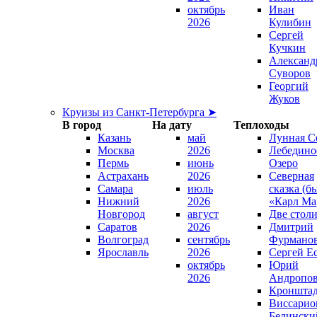
октябрь
Иван
2026
Кулибин
Сергей
Кучкин
Александ
Суворов
Георгий
Жуков
Круизы из Санкт-Петербурга ➤
В город
На дату
Теплоходы
Казань
май
Лунная С
Москва
2026
Лебедино
Пермь
июнь
Озеро
Астрахань
2026
Северная
Самара
июль
сказка (б
Нижний
2026
«Карл Ма
Новгород
август
Две стол
Саратов
2026
Дмитрий
Волгоград
сентябрь
Фурмано
Ярославль
2026
Сергей Е
октябрь
Юрий
2026
Андропо
Кроншта
Виссарио
Белински