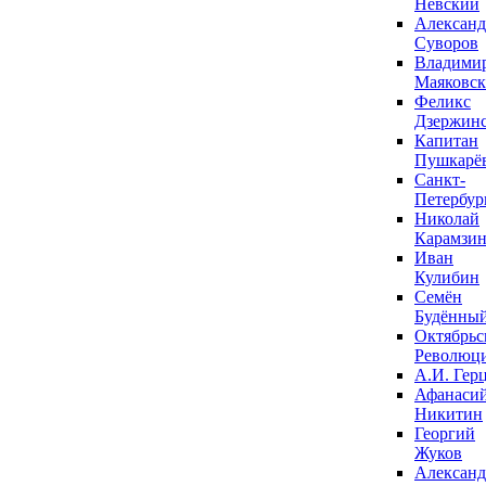
Невский
Александ
Суворов
Владими
Маяковс
Феликс
Дзержин
Капитан
Пушкарё
Санкт-
Петербур
Николай
Карамзи
Иван
Кулибин
Семён
Будённы
Октябрьс
Революц
А.И. Гер
Афанаси
Никитин
Георгий
Жуков
Александ