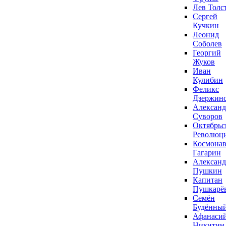
Лев Толс
Сергей
Кучкин
Леонид
Соболев
Георгий
Жуков
Иван
Кулибин
Феликс
Дзержин
Александ
Суворов
Октябрьс
Революц
Космонав
Гагарин
Александ
Пушкин
Капитан
Пушкарё
Семён
Будённы
Афанаси
Никитин