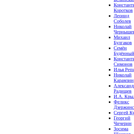
Констант
Коротков
Леонид
Соболев
Николай
Черныше
Михаил
Булгаков
Семён
Будённы
Констант
Симонов
Илья Реп
Николай
Карамзин
Александ
Радищев
И.А. Кры
Феликс
Дзержин
Сергей К
Георгий
Чичерин
Зосима