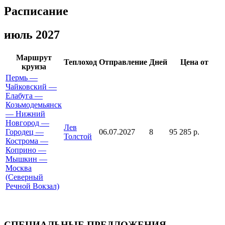
Расписание
июль 2027
Маршрут
Теплоход
Отправление
Дней
Цена от
круиза
Пермь —
Чайковский —
Елабуга —
Козьмодемьянск
— Нижний
Новгород —
Лев
Городец —
06.07.2027
8
95 285 р.
Толстой
Кострома —
Коприно —
Мышкин —
Москва
(Северный
Речной Вокзал)
СПЕЦИАЛЬНЫЕ ПРЕДЛОЖЕНИЯ