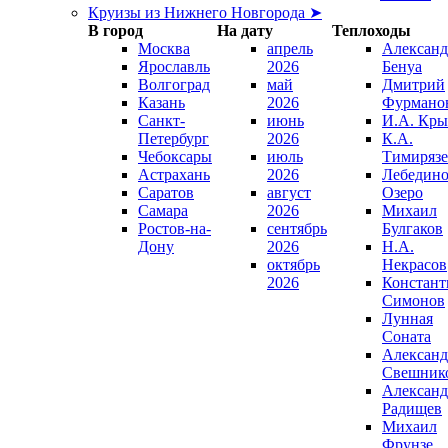
Круизы из Нижнего Новгорода ➤
В город
На дату
Теплоходы
Москва
апрель
Александ
Ярославль
2026
Бенуа
Волгоград
май
Дмитрий
Казань
2026
Фурмано
Санкт-
июнь
И.А. Кры
Петербург
2026
К.А.
Чебоксары
июль
Тимирязе
Астрахань
2026
Лебедино
Саратов
август
Озеро
Самара
2026
Михаил
Ростов-на-
сентябрь
Булгаков
Дону
2026
Н.А.
октябрь
Некрасов
2026
Констант
Симонов
Лунная
Соната
Александ
Свешник
Александ
Радищев
Михаил
Фрунзе