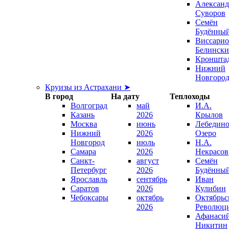
Александ
Суворов
Семён
Будённы
Виссари
Белинск
Кроншта
Нижний
Новгоро
Круизы из Астрахани ➤
В город
На дату
Теплоходы
Волгоград
май
И.А.
Казань
2026
Крылов
Москва
июнь
Лебедино
Нижний
2026
Озеро
Новгород
июль
Н.А.
Самара
2026
Некрасов
Санкт-
август
Семён
Петербург
2026
Будённы
Ярославль
сентябрь
Иван
Саратов
2026
Кулибин
Чебоксары
октябрь
Октябрьс
2026
Революц
Афанаси
Никитин