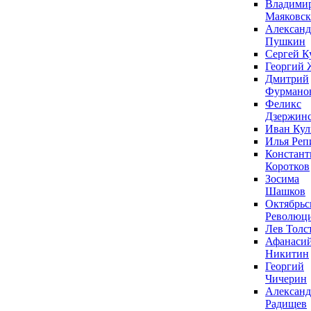
Владими
Маяковс
Александ
Пушкин
Сергей К
Георгий 
Дмитрий
Фурмано
Феликс
Дзержин
Иван Ку
Илья Реп
Констант
Коротков
Зосима
Шашков
Октябрьс
Революц
Лев Толс
Афанаси
Никитин
Георгий
Чичерин
Александ
Радищев