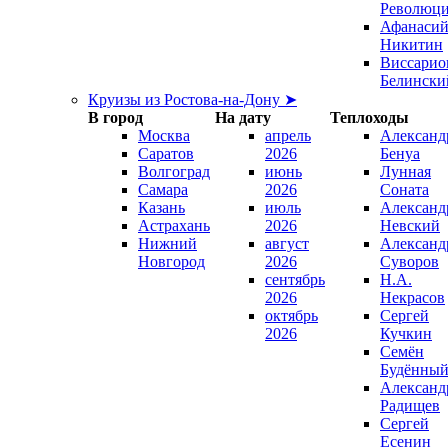
Революц
Афанаси
Никитин
Виссарио
Белински
Круизы из Ростова-на-Дону ➤
В город
На дату
Теплоходы
Москва
апрель
Александ
Саратов
2026
Бенуа
Волгоград
июнь
Лунная
Самара
2026
Соната
Казань
июль
Александ
Астрахань
2026
Невский
Нижний
август
Александ
Новгород
2026
Суворов
сентябрь
Н.А.
2026
Некрасов
октябрь
Сергей
2026
Кучкин
Семён
Будённы
Александ
Радищев
Сергей
Есенин