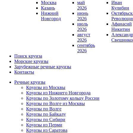
Москва
май
Иван
Казань
2026
Кулибин
Нижний
июнь
Октябрьск
Новгород
2026
Революци
июль
Афанасий
2026
Никитин
август
Александ
2026
Свешнико
сентябрь
2026
Поиск круиза
Морские круизы
Зарубежные речные круизы
Контакты
Речные круизы
Круизы из Москвы
Круизы из Нижнего Новгорода
Круизы по Золотому кольцу России
Круизы по Волге из Москвы
Круизы по Волге
Круизы по Байкалу
Круизы по Сибири
Круизы из Перми
Круизы из Саратова