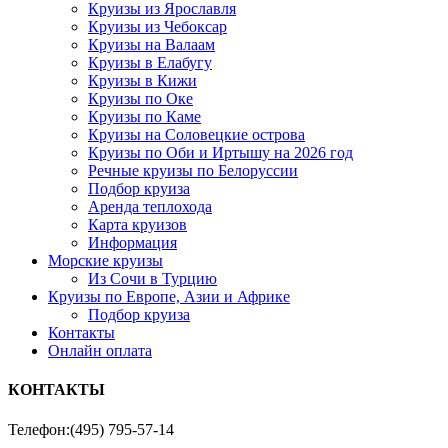
Круизы из Ярославля
Круизы из Чебоксар
Круизы на Валаам
Круизы в Елабугу
Круизы в Кижи
Круизы по Оке
Круизы по Каме
Круизы на Соловецкие острова
Круизы по Оби и Иртышу на 2026 год
Речные круизы по Белоруссии
Подбор круиза
Аренда теплохода
Карта круизов
Информация
Морские круизы
Из Сочи в Турцию
Круизы по Европе, Азии и Африке
Подбор круиза
Контакты
Онлайн оплата
КОНТАКТЫ
Телефон:
(495) 795-57-14