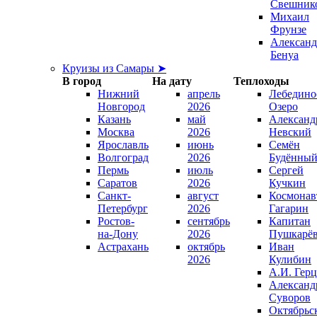
Свешник
Михаил
Фрунзе
Александ
Бенуа
Круизы из Самары ➤
В город
На дату
Теплоходы
Нижний
апрель
Лебедино
Новгород
2026
Озеро
Казань
май
Александ
Москва
2026
Невский
Ярославль
июнь
Семён
Волгоград
2026
Будённы
Пермь
июль
Сергей
Саратов
2026
Кучкин
Санкт-
август
Космонав
Петербург
2026
Гагарин
Ростов-
сентябрь
Капитан
на-Дону
2026
Пушкарё
Астрахань
октябрь
Иван
2026
Кулибин
А.И. Гер
Александ
Суворов
Октябрьс