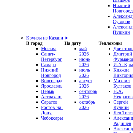
Шашков
Нижний
Новгород
Александ
Суворов
Александ
Пушкин
Круизы из Казани ➤
В город
На дату
Теплоходы
Москва
май
Две стол
Санкт-
2026
Дмитрий
Петербург
июнь
Фурмано
Самара
2026
И.А. Кры
Нижний
июль
Княжна
Новгород
2026
Виктори
Волгоград
август
Михаил
Ярославль
2026
Булгаков
Пермь
сентябрь
Н.А.
Астрахань
2026
Некрасов
Саратов
октябрь
Сергей
Ростов-на-
2026
Кучкин
Дону
Лев Толс
Чебоксары
Александ
Радищев
Александ