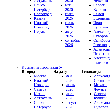
Астрахань
2026
Невский
Санкт-
май
Сергей
Петербург
2026
Кучкин
Волгоград
июнь
Семён
Казань
2026
Будённы
Нижний
июль
Иван
Новгород
2026
Кулибин
Пермь
август
Александ
2026
Суворов
сентябрь
Октябрьс
2026
Революц
Афанаси
Никитин
Александ
Радищев
Круизы из Ярославля ➤
В город
На дату
Теплоходы
Москва
май
Александ
Нижний
2026
Свешник
Новгород
июнь
Михаил
Самара
2026
Фрунзе
Казань
июль
Сергей
Астрахань
2026
Кучкин
Санкт-
август
Александ
Петербург
2026
Суворов