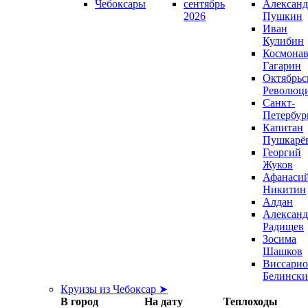
Чебоксары
сентябрь
Александ
2026
Пушкин
Иван
Кулибин
Космонав
Гагарин
Октябрьс
Революц
Санкт-
Петербур
Капитан
Пушкарё
Георгий
Жуков
Афанаси
Никитин
Алдан
Александ
Радищев
Зосима
Шашков
Виссари
Белинск
Круизы из Чебоксар ➤
В город
На дату
Теплоходы