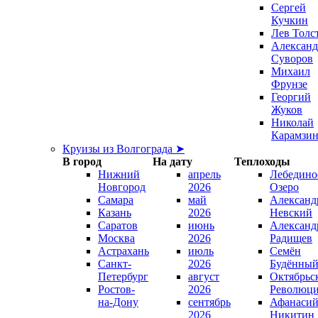
Сергей
Кучкин
Лев Толс
Александ
Суворов
Михаил
Фрунзе
Георгий
Жуков
Николай
Карамзи
Круизы из Волгограда ➤
В город
На дату
Теплоходы
Нижний
апрель
Лебедино
Новгород
2026
Озеро
Самара
май
Александ
Казань
2026
Невский
Саратов
июнь
Александ
Москва
2026
Радищев
Астрахань
июль
Семён
Санкт-
2026
Будённы
Петербург
август
Октябрьс
Ростов-
2026
Революц
на-Дону
сентябрь
Афанаси
2026
Никитин