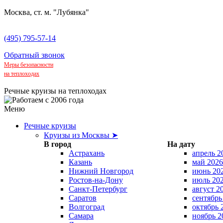
Москва, ст. м. "Лубянка"
(495) 795-57-14
Обратный звонок
Меры безопасности
на теплоходах
Речные круизы на теплоходах
Меню
Речные круизы
Круизы из Москвы ➤
В город
На дату
Астрахань
апрель 2
Казань
май 2026
Нижний Новгород
июнь 20
Ростов-на-Дону
июль 20
Санкт-Петербург
август 2
Саратов
сентябрь
Волгоград
октябрь 
Самара
ноябрь 2