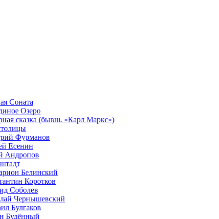
ая Соната
диное Озеро
рная сказка (бывш. «Карл Маркс»)
столицы
рий Фурманов
ей Есенин
 Андропов
штадт
арион Белинский
тантин Коротков
ид Соболев
лай Чернышевский
ил Булгаков
н Будённый