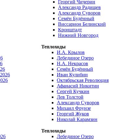
Георгий Чичерин
Александр Радищев
Александр Суворов
Семён Будённый
Виссарион Белинский
Кронштадт
Нижний Новгород
Теплоходы
И.А. Крылов
26
Лебединое Озеро
6
Н.А. Некрасов
026
Семён Будённый
 2026
Иван Кулибин
2026
Октябрьская Революция
Афанасий Никитин
Сергей Кучкин
Лев Толстой
Александр Суворов
Михаил Фрунзе
Георгий Жуков
Николай Карамзин
Теплоходы
026
Лебединое Озеро