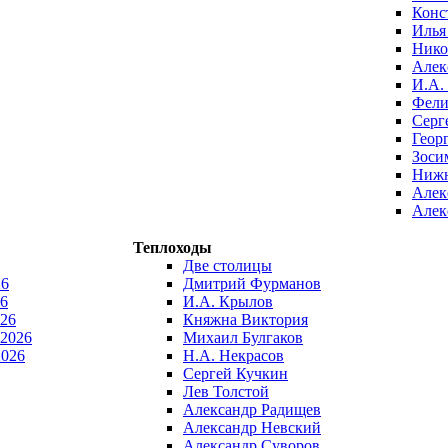
Конс
Илья
Нико
Алек
И.А.
Фели
Серг
Геор
Зоси
Нижн
Алек
Алек
Теплоходы
Две столицы
26
Дмитрий Фурманов
6
И.А. Крылов
026
Княжна Виктория
 2026
Михаил Булгаков
2026
Н.А. Некрасов
Сергей Кучкин
Лев Толстой
Александр Радищев
Александр Невский
Александр Суворов