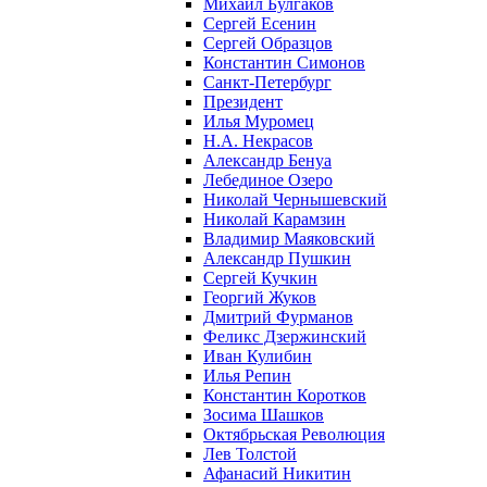
Михаил Булгаков
Сергей Есенин
Сергей Образцов
Константин Симонов
Санкт-Петербург
Президент
Илья Муромец
Н.А. Некрасов
Александр Бенуа
Лебединое Озеро
Николай Чернышевский
Николай Карамзин
Владимир Маяковский
Александр Пушкин
Сергей Кучкин
Георгий Жуков
Дмитрий Фурманов
Феликс Дзержинский
Иван Кулибин
Илья Репин
Константин Коротков
Зосима Шашков
Октябрьская Революция
Лев Толстой
Афанасий Никитин