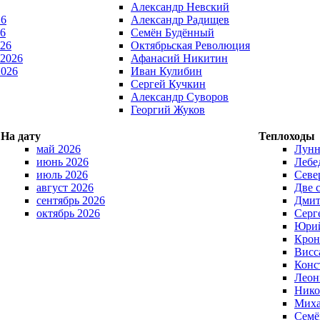
Александр Невский
26
Александр Радищев
6
Семён Будённый
026
Октябрьская Революция
 2026
Афанасий Никитин
2026
Иван Кулибин
Сергей Кучкин
Александр Суворов
Георгий Жуков
На дату
Теплоходы
май 2026
Лунн
июнь 2026
Лебе
июль 2026
Севе
август 2026
Две 
сентябрь 2026
Дмит
октябрь 2026
Серг
Юрий
Крон
Висс
Конс
Леон
Нико
Миха
Семё