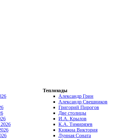
Теплоходы
026
Александр Грин
Александр Свешников
26
Григорий Пирогов
26
Две столицы
026
И.А. Крылов
 2026
К.А. Тимирязев
2026
Княжна Виктория
026
Лунная Соната