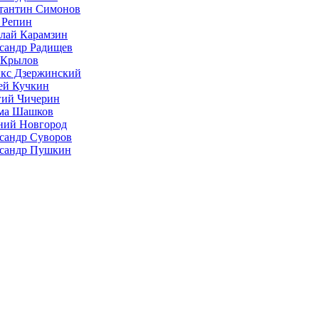
тантин Симонов
 Репин
лай Карамзин
сандр Радищев
 Крылов
кс Дзержинский
ей Кучкин
гий Чичерин
ма Шашков
ий Новгород
сандр Суворов
сандр Пушкин