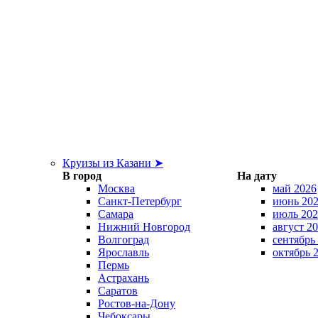
Круизы из Казани ➤
В город
На дату
Москва
май 2026
Санкт-Петербург
июнь 20
Самара
июль 202
Нижний Новгород
август 2
Волгоград
сентябрь
Ярославль
октябрь 
Пермь
Астрахань
Саратов
Ростов-на-Дону
Чебоксары