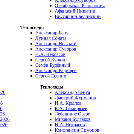
Александр Суворов
Октябрьская Революция
Афанасий Никитин
Виссарион Белинский
Теплоходы
Александр Бенуа
Лунная Соната
Александр Невский
Александр Суворов
Н.А. Некрасов
Сергей Кучкин
Семён Будённый
Александр Радищев
Сергей Есенин
Теплоходы
026
Александр Бенуа
Дмитрий Фурманов
26
И.А. Крылов
6
К.А. Тимирязев
026
Лебединое Озеро
 2026
Михаил Булгаков
2026
Н.А. Некрасов
Константин Симонов