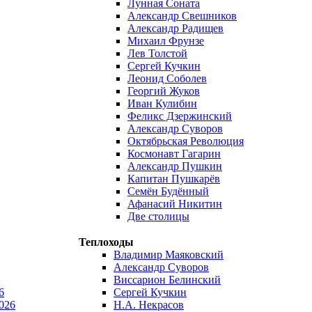
Лунная Соната
Александр Свешников
Александр Радищев
Михаил Фрунзе
Лев Толстой
Сергей Кучкин
Леонид Соболев
Георгий Жуков
Иван Кулибин
Феликс Дзержинский
Александр Суворов
Октябрьская Революция
Космонавт Гагарин
Александр Пушкин
Капитан Пушкарёв
Семён Будённый
Афанасий Никитин
Две столицы
Теплоходы
Владимир Маяковский
Александр Суворов
Виссарион Белинский
6
Сергей Кучкин
026
Н.А. Некрасов