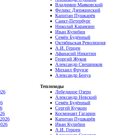
Владимир Маяковский
Феликс Дзержинский
Капитан Пушкарёв
Санкт-Петербург
Николай Карамзин
Иван Кулибин
Семён Будённый
Октябрьская Революция
А.И. Герцен
Афанасий Никитин
Георгий Жуков
Александр Свешников
Михаил Фрунзе
Александр Бенуа
Теплоходы
026
Лебединое Озеро
Александр Невский
26
Семён Будённый
6
Сергей Кучкин
026
Космонавт Гагарин
 2026
Капитан Пушкарёв
2026
Иван Кулибин
А.И. Герцен