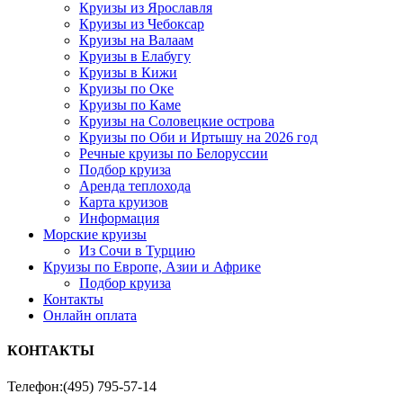
Круизы из Ярославля
Круизы из Чебоксар
Круизы на Валаам
Круизы в Елабугу
Круизы в Кижи
Круизы по Оке
Круизы по Каме
Круизы на Соловецкие острова
Круизы по Оби и Иртышу на 2026 год
Речные круизы по Белоруссии
Подбор круиза
Аренда теплохода
Карта круизов
Информация
Морские круизы
Из Сочи в Турцию
Круизы по Европе, Азии и Африке
Подбор круиза
Контакты
Онлайн оплата
КОНТАКТЫ
Телефон:
(495) 795-57-14