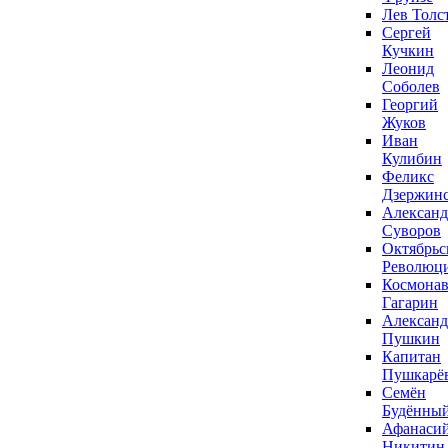
Лев Толс
Сергей
Кучкин
Леонид
Соболев
Георгий
Жуков
Иван
Кулибин
Феликс
Дзержин
Александ
Суворов
Октябрьс
Революц
Космонав
Гагарин
Александ
Пушкин
Капитан
Пушкарё
Семён
Будённы
Афанаси
Никитин