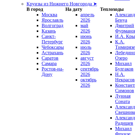
Круизы из Нижнего Новгорода ➤
В город
На дату
Теплоходы
Москва
апрель
Александ
Ярославль
2026
Бенуа
Волгоград
май
Дмитрий
Казань
2026
Фурмано
Санкт-
июнь
И.А. Кры
Петербург
2026
К.А.
Чебоксары
июль
Тимирязе
Астрахань
2026
Лебедино
Саратов
август
Озеро
Самара
2026
Михаил
Ростов-на-
сентябрь
Булгаков
Дону
2026
Н.А.
октябрь
Некрасов
2026
Констант
Симонов
Лунная
Соната
Александ
Свешник
Александ
Радищев
Михаил
Фрунзе