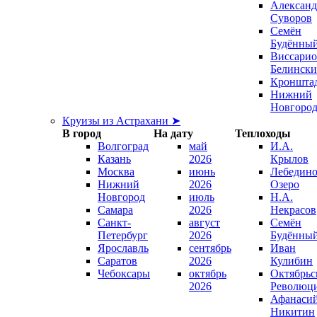
Александ
Суворов
Семён
Будённы
Виссари
Белинск
Кроншта
Нижний
Новгоро
Круизы из Астрахани ➤
В город
На дату
Теплоходы
Волгоград
май
И.А.
Казань
2026
Крылов
Москва
июнь
Лебедино
Нижний
2026
Озеро
Новгород
июль
Н.А.
Самара
2026
Некрасов
Санкт-
август
Семён
Петербург
2026
Будённы
Ярославль
сентябрь
Иван
Саратов
2026
Кулибин
Чебоксары
октябрь
Октябрьс
2026
Революц
Афанаси
Никитин