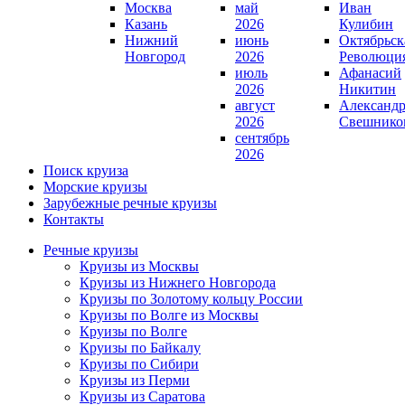
Москва
май
Иван
Казань
2026
Кулибин
Нижний
июнь
Октябрьск
Новгород
2026
Революци
июль
Афанасий
2026
Никитин
август
Александ
2026
Свешнико
сентябрь
2026
Поиск круиза
Морские круизы
Зарубежные речные круизы
Контакты
Речные круизы
Круизы из Москвы
Круизы из Нижнего Новгорода
Круизы по Золотому кольцу России
Круизы по Волге из Москвы
Круизы по Волге
Круизы по Байкалу
Круизы по Сибири
Круизы из Перми
Круизы из Саратова