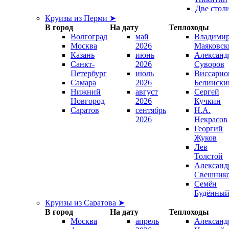
Две стол
Круизы из Перми ➤
В город
На дату
Теплоходы
Волгоград
май
Владими
Москва
2026
Маяковск
Казань
июнь
Александ
Санкт-
2026
Суворов
Петербург
июль
Виссарио
Самара
2026
Белински
Нижний
август
Сергей
Новгород
2026
Кучкин
Саратов
сентябрь
Н.А.
2026
Некрасов
Георгий
Жуков
Лев
Толстой
Александ
Свешник
Семён
Будённы
Круизы из Саратова ➤
В город
На дату
Теплоходы
Москва
апрель
Александ