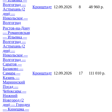
— Ильевка —
Волгоград —
Кронштадт
12.09.2026
8
48 960 р.
Астрахань (2
дня) —
Никольское —
Волгоград
Ростов-на-Дону
— Романовская
— Ильевка —
Волгоград —
Астрахань (2
дня) —
Никольское —
Волгоград —
Саратов —
Балаково —
Самара —
Кронштадт
12.09.2026
17
111 010 р.
Казань —
Мариинский
Посад —
Чебоксары —
Нижний
Новгород (2
дня) — Городец
— Кинешма —