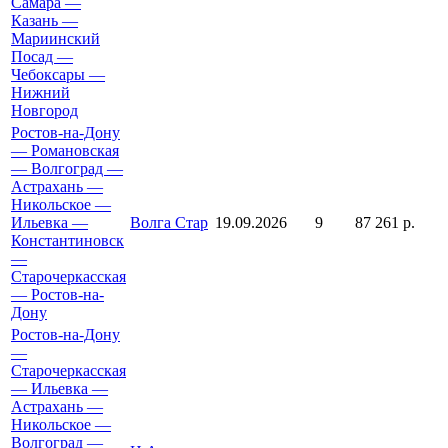
Самара —
Казань —
Мариинский
Посад —
Чебоксары —
Нижний
Новгород
Ростов-на-Дону
— Романовская
— Волгоград —
Астрахань —
Никольское —
Ильевка —
Волга Стар
19.09.2026
9
87 261 р.
Константиновск
—
Старочеркасская
— Ростов-на-
Дону
Ростов-на-Дону
—
Старочеркасская
— Ильевка —
Астрахань —
Никольское —
Волгоград —