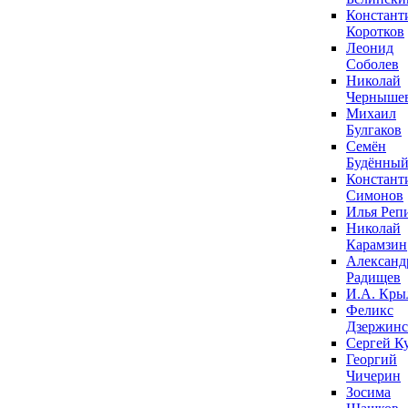
Констант
Коротков
Леонид
Соболев
Николай
Черныше
Михаил
Булгаков
Семён
Будённы
Констант
Симонов
Илья Реп
Николай
Карамзин
Александ
Радищев
И.А. Кры
Феликс
Дзержин
Сергей К
Георгий
Чичерин
Зосима