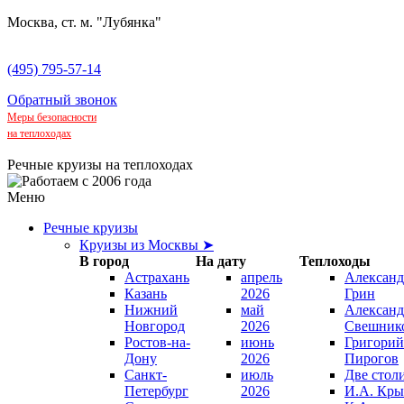
Москва, ст. м. "Лубянка"
(495) 795-57-14
Обратный звонок
Меры безопасности
на теплоходах
Речные круизы на теплоходах
Меню
Речные круизы
Круизы из Москвы ➤
В город
На дату
Теплоходы
Астрахань
апрель
Александ
Казань
2026
Грин
Нижний
май
Александ
Новгород
2026
Свешник
Ростов-на-
июнь
Григорий
Дону
2026
Пирогов
Санкт-
июль
Две стол
Петербург
2026
И.А. Кры