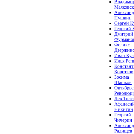
Владими
Маяковс
Александ
Пушкин
Сергей К
Георгий 
Дмитрий
Фурмано
Феликс
Дзержин
Иван Ку
Илья Реп
Констант
Коротков
Зосима
Шашков
Октябрьс
Революц
Лев Толс
Афанаси
Никитин
Георгий
Чичерин
Александ
Радищев