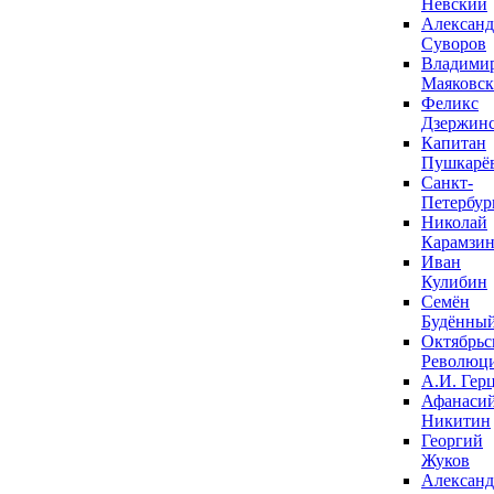
Невский
Александ
Суворов
Владими
Маяковс
Феликс
Дзержин
Капитан
Пушкарё
Санкт-
Петербур
Николай
Карамзи
Иван
Кулибин
Семён
Будённы
Октябрьс
Революц
А.И. Гер
Афанаси
Никитин
Георгий
Жуков
Александ