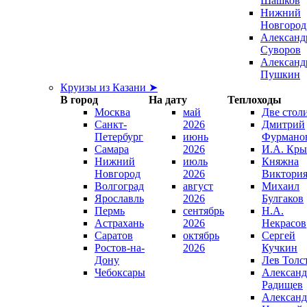
Шашков
Нижний
Новгород
Александ
Суворов
Александ
Пушкин
Круизы из Казани ➤
В город
На дату
Теплоходы
Москва
май
Две стол
Санкт-
2026
Дмитрий
Петербург
июнь
Фурмано
Самара
2026
И.А. Кры
Нижний
июль
Княжна
Новгород
2026
Виктори
Волгоград
август
Михаил
Ярославль
2026
Булгаков
Пермь
сентябрь
Н.А.
Астрахань
2026
Некрасов
Саратов
октябрь
Сергей
Ростов-на-
2026
Кучкин
Дону
Лев Толс
Чебоксары
Александ
Радищев
Александ