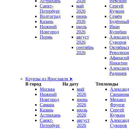
Астрахань
2026
Невский
Санкт-
май
Сергей
Петербург
2026
Кучкин
Волгоград
июнь
Семён
Казань
2026
Будённы
Нижний
июль
Иван
Новгород
2026
Кулибин
Пермь
август
Александ
2026
Суворов
сентябрь
Октябрьс
2026
Революц
Афанаси
Никитин
Александ
Радищев
Круизы из Ярославля ➤
В город
На дату
Теплоходы
Москва
май
Александ
Нижний
2026
Свешник
Новгород
июнь
Михаил
Самара
2026
Фрунзе
Казань
июль
Сергей
Астрахань
2026
Кучкин
Санкт-
август
Александ
Петербург
2026
Суворов