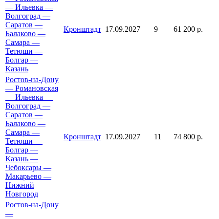
— Ильевка —
Волгоград —
Саратов —
Кронштадт
17.09.2027
9
61 200 р.
Балаково —
Самара —
Тетюши —
Болгар —
Казань
Ростов-на-Дону
— Романовская
— Ильевка —
Волгоград —
Саратов —
Балаково —
Самара —
Кронштадт
17.09.2027
11
74 800 р.
Тетюши —
Болгар —
Казань —
Чебоксары —
Макарьево —
Нижний
Новгород
Ростов-на-Дону
—