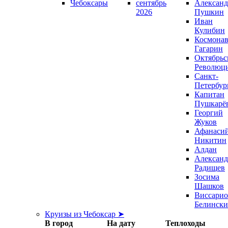
Чебоксары
сентябрь
Александ
2026
Пушкин
Иван
Кулибин
Космонав
Гагарин
Октябрьс
Революц
Санкт-
Петербур
Капитан
Пушкарё
Георгий
Жуков
Афанаси
Никитин
Алдан
Александ
Радищев
Зосима
Шашков
Виссари
Белинск
Круизы из Чебоксар ➤
В город
На дату
Теплоходы