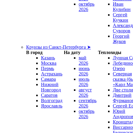
октябрь
Иван
2026
Кулибин
Сергей
Кучкин
Александ
Суворов
Георгий
Жуков
Круизы из Санкт-Петербурга ➤
В город
На дату
Теплоходы
Казань
май
Лунная С
Москва
2026
Лебедино
Пермь
июнь
Озеро
Астрахань
2026
Северная
Самара
июль
сказка (б
Нижний
2026
«Карл Ма
Новгород
август
Две стол
Саратов
2026
Дмитрий
Волгоград
сентябрь
Фурмано
Ярославль
2026
Сергей Е
октябрь
Юрий
2026
Андропо
Кроншта
Виссарио
Белински