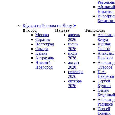
Революц
Афанаси
Никитин
Виссарио
Белински
Круизы из Ростова-на-Дону ➤
В город
На дату
Теплоходы
Москва
апрель
Александ
Саратов
2026
Бенуа
Волгоград
июнь
Лунная
Самара
2026
Соната
Казань
июль
Александ
Астрахань
2026
Невский
Нижний
август
Александ
Новгород
2026
Суворов
сентябрь
Н.А.
2026
Некрасов
октябрь
Сергей
2026
Кучкин
Семён
Будённы
Александ
Радищев
Сергей
Есенин