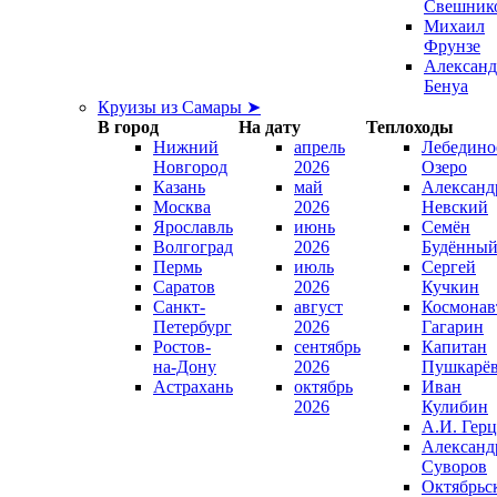
Свешник
Михаил
Фрунзе
Александ
Бенуа
Круизы из Самары ➤
В город
На дату
Теплоходы
Нижний
апрель
Лебедино
Новгород
2026
Озеро
Казань
май
Александ
Москва
2026
Невский
Ярославль
июнь
Семён
Волгоград
2026
Будённы
Пермь
июль
Сергей
Саратов
2026
Кучкин
Санкт-
август
Космонав
Петербург
2026
Гагарин
Ростов-
сентябрь
Капитан
на-Дону
2026
Пушкарё
Астрахань
октябрь
Иван
2026
Кулибин
А.И. Гер
Александ
Суворов
Октябрьс