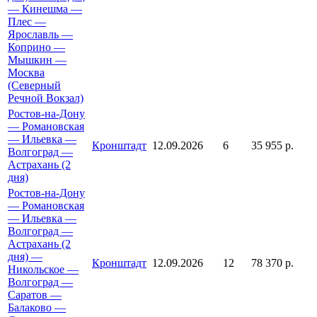
— Кинешма —
Плес —
Ярославль —
Коприно —
Мышкин —
Москва
(Северный
Речной Вокзал)
Ростов-на-Дону
— Романовская
— Ильевка —
Кронштадт
12.09.2026
6
35 955 р.
Волгоград —
Астрахань (2
дня)
Ростов-на-Дону
— Романовская
— Ильевка —
Волгоград —
Астрахань (2
дня) —
Кронштадт
12.09.2026
12
78 370 р.
Никольское —
Волгоград —
Саратов —
Балаково —