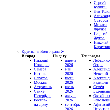
Сергей
Кучкин
Лев Толс
Александ
Суворов
Михаил
Фрунзе
Георгий
Жуков
Николай
Карамзи
Круизы из Волгограда ➤
В город
На дату
Теплоходы
Нижний
апрель
Лебедино
Новгород
2026
Озеро
Самара
май
Александ
Казань
2026
Невский
Саратов
июнь
Александ
Москва
2026
Радищев
Астрахань
июль
Семён
Санкт-
2026
Будённы
Петербург
август
Октябрьс
Ростов-
2026
Революц
на-Дону
сентябрь
Афанаси
2026
Никитин