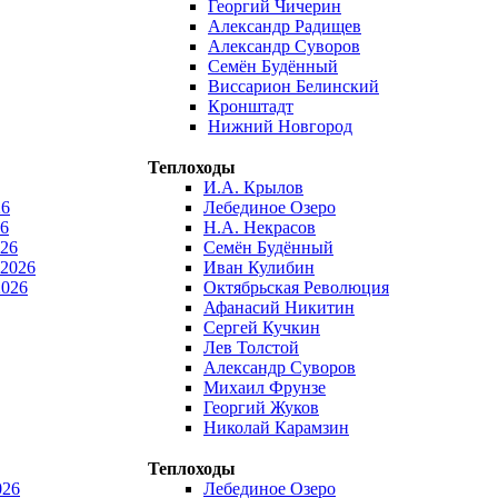
Георгий Чичерин
Александр Радищев
Александр Суворов
Семён Будённый
Виссарион Белинский
Кронштадт
Нижний Новгород
Теплоходы
И.А. Крылов
26
Лебединое Озеро
6
Н.А. Некрасов
026
Семён Будённый
 2026
Иван Кулибин
2026
Октябрьская Революция
Афанасий Никитин
Сергей Кучкин
Лев Толстой
Александр Суворов
Михаил Фрунзе
Георгий Жуков
Николай Карамзин
Теплоходы
026
Лебединое Озеро