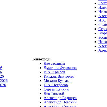
Конс
Илья
Нико
Алек
И.А.
Фели
Серг
Геор
Зоси
Нижн
Алек
Алек
Теплоходы
Две столицы
26
Дмитрий Фурманов
6
И.А. Крылов
026
Княжна Виктория
 2026
Михаил Булгаков
2026
Н.А. Некрасов
Сергей Кучкин
Лев Толстой
Александр Радищев
Александр Невский
Александр Суворов