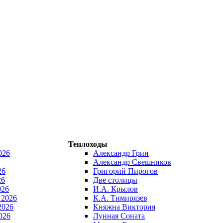
Теплоходы
026
Александр Грин
Александр Свешников
26
Григорий Пирогов
26
Две столицы
026
И.А. Крылов
 2026
К.А. Тимирязев
2026
Княжна Виктория
026
Лунная Соната