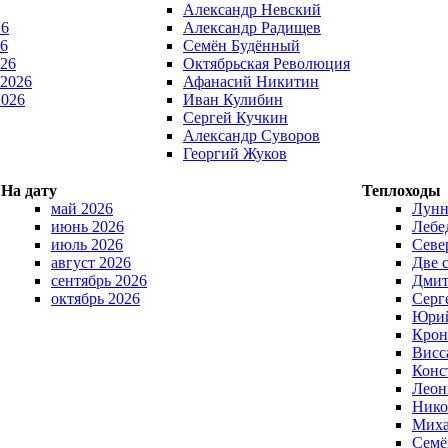
Александр Невский
26
Александр Радищев
6
Семён Будённый
026
Октябрьская Революция
 2026
Афанасий Никитин
2026
Иван Кулибин
Сергей Кучкин
Александр Суворов
Георгий Жуков
На дату
Теплоходы
май 2026
Лунн
июнь 2026
Лебе
июль 2026
Севе
август 2026
Две 
сентябрь 2026
Дмит
октябрь 2026
Серг
Юрий
Крон
Висс
Конс
Леон
Нико
Миха
Семё