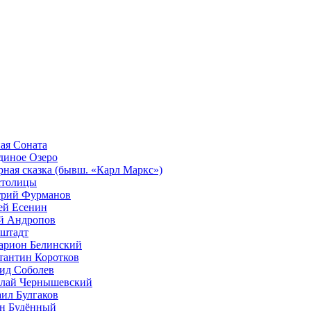
ая Соната
диное Озеро
рная сказка (бывш. «Карл Маркс»)
столицы
рий Фурманов
ей Есенин
 Андропов
штадт
арион Белинский
тантин Коротков
ид Соболев
лай Чернышевский
ил Булгаков
н Будённый