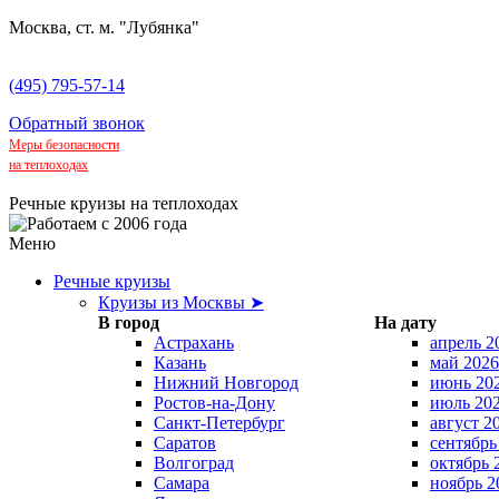
Москва, ст. м. "Лубянка"
(495) 795-57-14
Обратный звонок
Меры безопасности
на теплоходах
Речные круизы на теплоходах
Меню
Речные круизы
Круизы из Москвы ➤
В город
На дату
Астрахань
апрель 2
Казань
май 2026
Нижний Новгород
июнь 20
Ростов-на-Дону
июль 20
Санкт-Петербург
август 2
Саратов
сентябрь
Волгоград
октябрь 
Самара
ноябрь 2