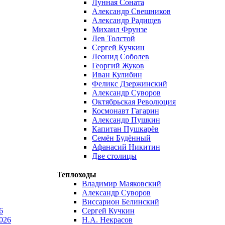
Лунная Соната
Александр Свешников
Александр Радищев
Михаил Фрунзе
Лев Толстой
Сергей Кучкин
Леонид Соболев
Георгий Жуков
Иван Кулибин
Феликс Дзержинский
Александр Суворов
Октябрьская Революция
Космонавт Гагарин
Александр Пушкин
Капитан Пушкарёв
Семён Будённый
Афанасий Никитин
Две столицы
Теплоходы
Владимир Маяковский
Александр Суворов
Виссарион Белинский
6
Сергей Кучкин
026
Н.А. Некрасов