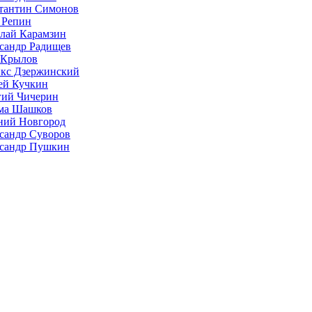
тантин Симонов
 Репин
лай Карамзин
сандр Радищев
 Крылов
кс Дзержинский
ей Кучкин
гий Чичерин
ма Шашков
ий Новгород
сандр Суворов
сандр Пушкин