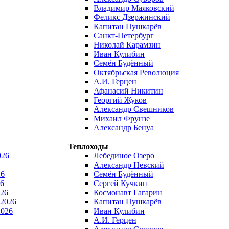
Владимир Маяковский
Феликс Дзержинский
Капитан Пушкарёв
Санкт-Петербург
Николай Карамзин
Иван Кулибин
Семён Будённый
Октябрьская Революция
А.И. Герцен
Афанасий Никитин
Георгий Жуков
Александр Свешников
Михаил Фрунзе
Александр Бенуа
Теплоходы
026
Лебединое Озеро
Александр Невский
26
Семён Будённый
6
Сергей Кучкин
026
Космонавт Гагарин
 2026
Капитан Пушкарёв
2026
Иван Кулибин
А.И. Герцен