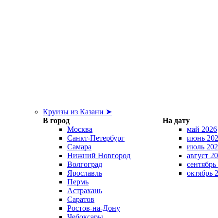
Круизы из Казани ➤
В город
На дату
Москва
май 2026
Санкт-Петербург
июнь 20
Самара
июль 202
Нижний Новгород
август 2
Волгоград
сентябрь
Ярославль
октябрь 
Пермь
Астрахань
Саратов
Ростов-на-Дону
Чебоксары