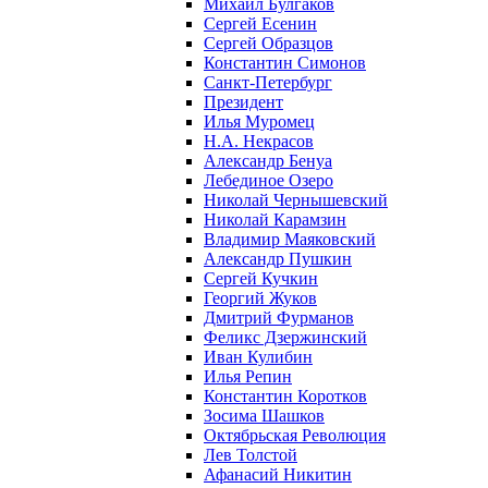
Михаил Булгаков
Сергей Есенин
Сергей Образцов
Константин Симонов
Санкт-Петербург
Президент
Илья Муромец
Н.А. Некрасов
Александр Бенуа
Лебединое Озеро
Николай Чернышевский
Николай Карамзин
Владимир Маяковский
Александр Пушкин
Сергей Кучкин
Георгий Жуков
Дмитрий Фурманов
Феликс Дзержинский
Иван Кулибин
Илья Репин
Константин Коротков
Зосима Шашков
Октябрьская Революция
Лев Толстой
Афанасий Никитин