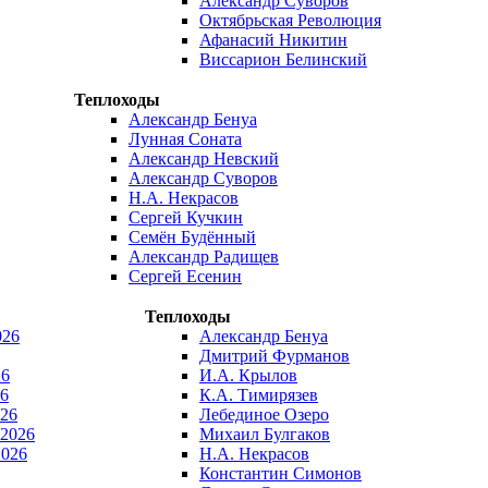
Александр Суворов
Октябрьская Революция
Афанасий Никитин
Виссарион Белинский
Теплоходы
Александр Бенуа
Лунная Соната
Александр Невский
Александр Суворов
Н.А. Некрасов
Сергей Кучкин
Семён Будённый
Александр Радищев
Сергей Есенин
Теплоходы
026
Александр Бенуа
Дмитрий Фурманов
26
И.А. Крылов
6
К.А. Тимирязев
026
Лебединое Озеро
 2026
Михаил Булгаков
2026
Н.А. Некрасов
Константин Симонов